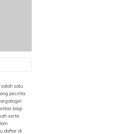
 salah satu
ang pecinta
wargatogel
nitas bagi
sah serta
alam
 daftar di