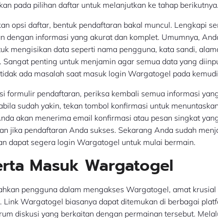
kan pada pilihan daftar untuk melanjutkan ke tahap berikutnya
an opsi daftar, bentuk pendaftaran bakal muncul. Lengkapi 
an dengan informasi yang akurat dan komplet. Umumnya, And
tuk mengisikan data seperti nama pengguna, kata sandi, alama
. Sangat penting untuk menjamin agar semua data yang diinp
 tidak ada masalah saat masuk login Wargatogel pada kemudi
i formulir pendaftaran, periksa kembali semua informasi yan
bila sudah yakin, tekan tombol konfirmasi untuk menuntaska
Anda akan menerima email konfirmasi atau pesan singkat yan
n jika pendaftaran Anda sukses. Sekarang Anda sudah menj
an dapat segera login Wargatogel untuk mulai bermain.
erta Masuk Wargatogel
hkan pengguna dalam mengakses Wargatogel, amat krusial 
t. Link Wargatogel biasanya dapat ditemukan di berbagai platf
rum diskusi yang berkaitan dengan permainan tersebut. Melalu