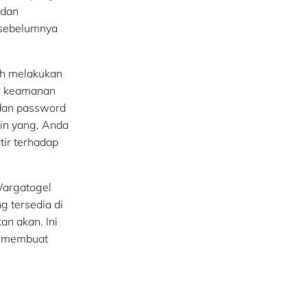
 dan
k sebelumnya
ah melakukan
an keamanan
dan password
gin yang, Anda
ir terhadap
Wargatogel
g tersedia di
an akan. Ini
ng membuat