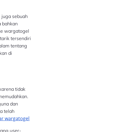
i juga sebuah
a bahkan
ke wargatogel
arik tersendiri
dalam tentang
kan di
arena tidak
n memudahkan.
guna dan
a telah
ar wargatogel
yang user-