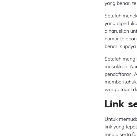
yang benar, te
Setelah menek
yang diperluk
diharuskan un
nomor telepon
benar, supaya
Setelah mengis
masukkan. Apa
pendaftaran. 
memberitahuka
warga togel d
Link s
Untuk memuda
link yang tepa
media serta fo