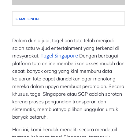
GAME ONLINE
Dalam dunia judi, togel dan toto telah menjadi
salah satu wujud entertainment yang terkenal di
Togel Singapore
masyarakat.
Dengan berbagai
platform toto online memberikan akses mudah dan
cepat, banyak orang yang kini memburu data
keluaran toto dapat diandalkan agar menolong
mereka dalam upaya membuat peramalan. Secara
khusus, togel Singapore atau SGP adalah sorotan
karena proses pengundian transparan dan
sistematis, membuatnya pilihan unggulan untuk
banyak petaruh.
Hari ini, kami hendak meneliti secara mendetail