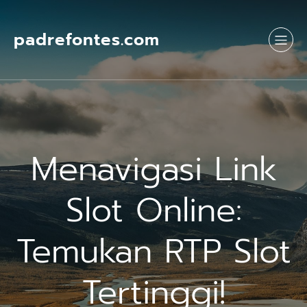
Skip
to
content
padrefontes.com
Menavigasi Link
Slot Online:
Temukan RTP Slot
Tertinggi!