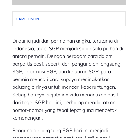
GAME ONLINE
Di dunia judi dan permainan angka, terutama di
Indonesia, togel SGP menjadi salah satu pilihan di
antara pemain. Dengan beragam cara dalam
berpartisipasi, seperti dari pengundian langsung
SGP, informasi SGP, dan keluaran SGP, para
pemain mencari cara supaya meningkatkan
peluang dirinya untuk mencari keberuntungan.
Setiap harinya, sejuta individu menantikan hasil
dari togel SGP hari ini, berharap mendapatkan
nomor-nomor yang tepat tepat guna mencetak
kemenangan.
Pengundian langsung SGP hari ini menjadi