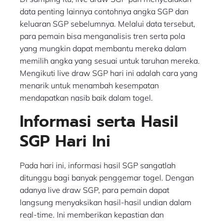
data penting lainnya contohnya angka SGP dan
keluaran SGP sebelumnya. Melalui data tersebut,
para pemain bisa menganalisis tren serta pola
yang mungkin dapat membantu mereka dalam
memilih angka yang sesuai untuk taruhan mereka.
Mengikuti live draw SGP hari ini adalah cara yang
menarik untuk menambah kesempatan
mendapatkan nasib baik dalam togel.
Informasi serta Hasil
SGP Hari Ini
Pada hari ini, informasi hasil SGP sangatlah
ditunggu bagi banyak penggemar togel. Dengan
adanya live draw SGP, para pemain dapat
langsung menyaksikan hasil-hasil undian dalam
real-time. Ini memberikan kepastian dan