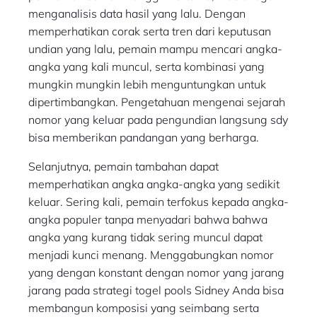
menganalisis data hasil yang lalu. Dengan
memperhatikan corak serta tren dari keputusan
undian yang lalu, pemain mampu mencari angka-
angka yang kali muncul, serta kombinasi yang
mungkin mungkin lebih menguntungkan untuk
dipertimbangkan. Pengetahuan mengenai sejarah
nomor yang keluar pada pengundian langsung sdy
bisa memberikan pandangan yang berharga.
Selanjutnya, pemain tambahan dapat
memperhatikan angka angka-angka yang sedikit
keluar. Sering kali, pemain terfokus kepada angka-
angka populer tanpa menyadari bahwa bahwa
angka yang kurang tidak sering muncul dapat
menjadi kunci menang. Menggabungkan nomor
yang dengan konstant dengan nomor yang jarang
jarang pada strategi togel pools Sidney Anda bisa
membangun komposisi yang seimbang serta