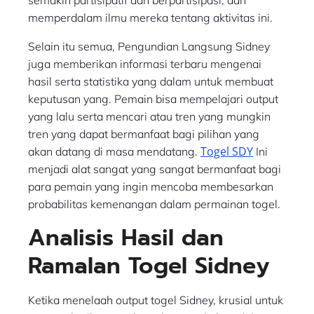
semakin partisipatif dan berpartisipasi, dan
memperdalam ilmu mereka tentang aktivitas ini.
Selain itu semua, Pengundian Langsung Sidney
juga memberikan informasi terbaru mengenai
hasil serta statistika yang dalam untuk membuat
keputusan yang. Pemain bisa mempelajari output
yang lalu serta mencari atau tren yang mungkin
tren yang dapat bermanfaat bagi pilihan yang
Togel SDY
akan datang di masa mendatang.
Ini
menjadi alat sangat yang sangat bermanfaat bagi
para pemain yang ingin mencoba membesarkan
probabilitas kemenangan dalam permainan togel.
Analisis Hasil dan
Ramalan Togel Sidney
Ketika menelaah output togel Sidney, krusial untuk