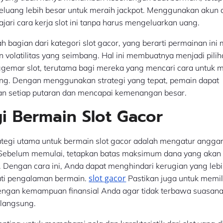
luang lebih besar untuk meraih jackpot. Menggunakan akun
ari cara kerja slot ini tanpa harus mengeluarkan uang.
lah bagian dari kategori slot gacor, yang berarti permainan ini
n volatilitas yang seimbang. Hal ini membuatnya menjadi pilih
gemar slot, terutama bagi mereka yang mencari cara untuk 
g. Dengan menggunakan strategi yang tepat, pemain dapat
n setiap putaran dan mencapai kemenangan besar.
gi Bermain Slot Gacor
rategi utama untuk bermain slot gacor adalah mengatur angg
 Sebelum memulai, tetapkan batas maksimum dana yang akan
. Dengan cara ini, Anda dapat menghindari kerugian yang leb
slot gacor
ti pengalaman bermain.
Pastikan juga untuk memil
engan kemampuan finansial Anda agar tidak terbawa suasana
langsung.