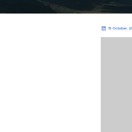
15 October, 2