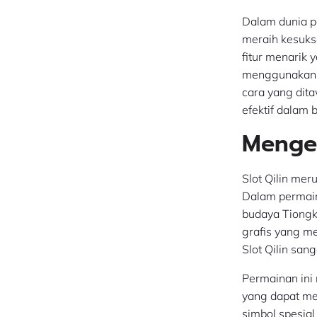
Dalam dunia p
meraih kesuks
fitur menari
menggunakan a
cara yang dit
efektif dalam
Mengen
Slot Qilin me
Dalam permain
budaya Tiongko
grafis yang 
Slot Qilin san
Permainan ini 
yang dapat m
simbol spesia