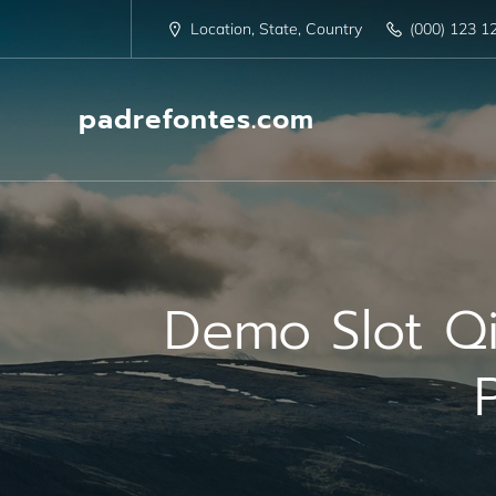
Skip
to
Location, State, Country
(000) 123 1
content
padrefontes.com
Demo Slot Qi