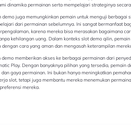
i dinamika permainan serta mempelajari strateginya secar
kun demo juga memungkinkan pemain untuk menguji berbagai s
pelajari dari permainan sebelumnya. Ini sangat bermanfaat ba
erpengalaman, karena mereka bisa merasakan bagaimana car
tanpa kehilangan uang. Dalam konteks slot demo qilin, pemain
n dengan cara yang aman dan mengasah keterampilan merek
n demo memberikan akses ke berbagai permainan dari penyed
matic Play. Dengan banyaknya pilihan yang tersedia, pemain
 dan gaya permainan. Ini bukan hanya meningkatkan pemah
kerja slot, tetapi juga membantu mereka menemukan permaina
preferensi mereka.