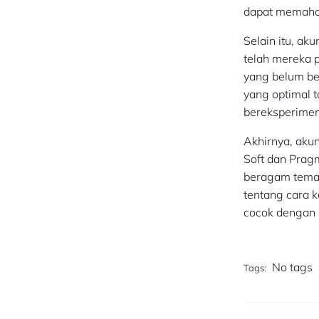
dapat memaham
Selain itu, a
telah mereka 
yang belum b
yang optimal 
bereksperime
Akhirnya, aku
Soft dan Prag
beragam tema
tentang cara 
cocok dengan 
No tags
Tags: