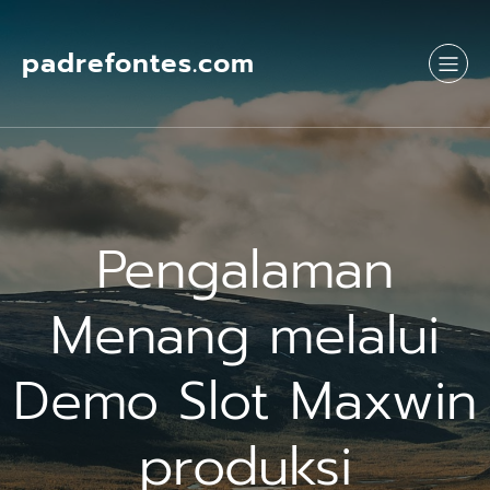
Skip
to
content
padrefontes.com
Pengalaman
Menang melalui
Demo Slot Maxwin
produksi