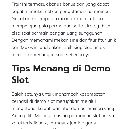
Fitur ini termasuk bonus bonus dan yang dapat
dapat memaksimalkan pengalaman permainan.
Gunakan kesempatan ini untuk mempelajari
mempelajari pola permainan serta strategi bisa
bisa saat bermain dengan uang sungguhan.
Dengan memahami mekanisme dan fitur fitur unik
dari Maxwin, anda akan lebih siap siap untuk
meraih kemenangan saat sebenarnya.
Tips Menang di Demo
Slot
Salah satunya untuk menambah kesempatan
berhasil di demo slot merupakan melalui
mengetahui kaidah dan fitur dari permainan yang
Anda pilih. Masing-masing permainan slot punya
karakteristik unik, termasuk jumlah garis