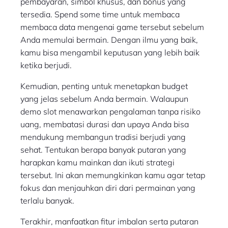
pembayaran, simbol khusus, dan bonus yang
tersedia. Spend some time untuk membaca
membaca data mengenai game tersebut sebelum
Anda memulai bermain. Dengan ilmu yang baik,
kamu bisa mengambil keputusan yang lebih baik
ketika berjudi.
Kemudian, penting untuk menetapkan budget
yang jelas sebelum Anda bermain. Walaupun
demo slot menawarkan pengalaman tanpa risiko
uang, membatasi durasi dan upaya Anda bisa
mendukung membangun tradisi berjudi yang
sehat. Tentukan berapa banyak putaran yang
harapkan kamu mainkan dan ikuti strategi
tersebut. Ini akan memungkinkan kamu agar tetap
fokus dan menjauhkan diri dari permainan yang
terlalu banyak.
Terakhir, manfaatkan fitur imbalan serta putaran