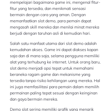
mempelajari bagaimana game ini, mengenal fitur-
fitur yang tersedia, dan menikmati sensasi
bermain dengan cara yang aman. Dengan
memanfaatkan slot demo, para pemain dapat
mengasah skill mereka dan menilai minat mereka
berjudi dengan taruhan asli di kemudian hari.
Salah satu manfaat utama dari slot demo adalah
kemudahan akses. Game ini dapat diakses kapan
saja dan di mana saja, selama pengguna memiliki
alat yang terhubung ke internet. Untuk orang baru,
slot demo menjadi opsi tepat untuk memahami
beraneka ragam game dan mekanisme yang
tersedia tanpa risiko kehilangan uang mereka. Hal
ini juga memfasilitasi para pemain dalam memilih
permainan paling tepat sesuai dengan keinginan
dan gaya bermain mereka.
Demo slot sering memiliki grafik yang menarik