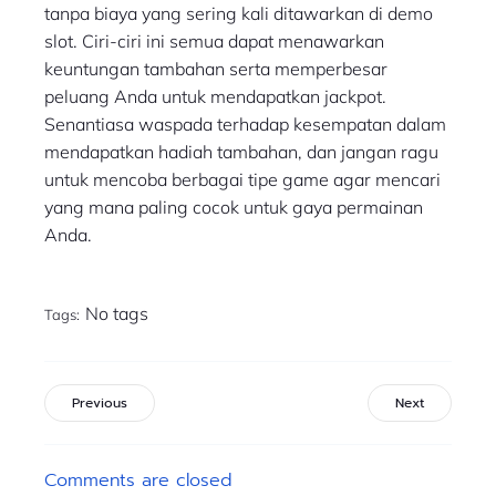
tanpa biaya yang sering kali ditawarkan di demo
slot. Ciri-ciri ini semua dapat menawarkan
keuntungan tambahan serta memperbesar
peluang Anda untuk mendapatkan jackpot.
Senantiasa waspada terhadap kesempatan dalam
mendapatkan hadiah tambahan, dan jangan ragu
untuk mencoba berbagai tipe game agar mencari
yang mana paling cocok untuk gaya permainan
Anda.
No tags
Tags:
Previous
Next
Comments are closed