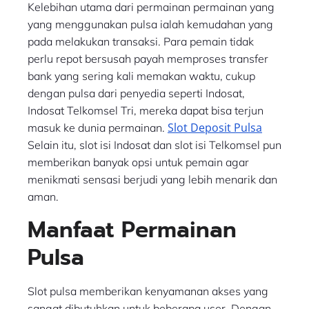
Kelebihan utama dari permainan permainan yang
yang menggunakan pulsa ialah kemudahan yang
pada melakukan transaksi. Para pemain tidak
perlu repot bersusah payah memproses transfer
bank yang sering kali memakan waktu, cukup
dengan pulsa dari penyedia seperti Indosat,
Indosat Telkomsel Tri, mereka dapat bisa terjun
Slot Deposit Pulsa
masuk ke dunia permainan.
Selain itu, slot isi Indosat dan slot isi Telkomsel pun
memberikan banyak opsi untuk pemain agar
menikmati sensasi berjudi yang lebih menarik dan
aman.
Manfaat Permainan
Pulsa
Slot pulsa memberikan kenyamanan akses yang
sangat dibutuhkan untuk beberapa user. Dengan