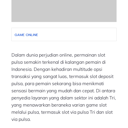
GAME ONLINE
Dalam dunia perjudian online, permainan slot
pulsa semakin terkenal di kalangan pemain di
Indonesia. Dengan kehadiran multitude opsi
transaksi yang sangat luas, termasuk slot deposit
pulsa, para pemain sekarang bisa menikmati
sensasi bermain yang mudah dan cepat. Di antara
penyedia layanan yang dalam sektor ini adalah Tri,
yang menawarkan beraneka varian game slot
melalui pulsa, termasuk slot via pulsa Tri dan slot
via pulsa.