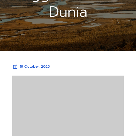
Dunia
19 October, 2025