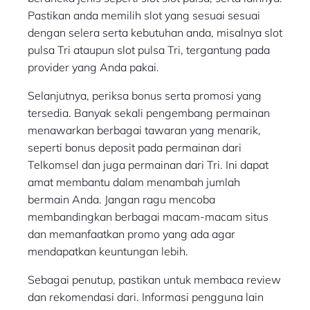
Pastikan anda memilih slot yang sesuai sesuai
dengan selera serta kebutuhan anda, misalnya slot
pulsa Tri ataupun slot pulsa Tri, tergantung pada
provider yang Anda pakai.
Selanjutnya, periksa bonus serta promosi yang
tersedia. Banyak sekali pengembang permainan
menawarkan berbagai tawaran yang menarik,
seperti bonus deposit pada permainan dari
Telkomsel dan juga permainan dari Tri. Ini dapat
amat membantu dalam menambah jumlah
bermain Anda. Jangan ragu mencoba
membandingkan berbagai macam-macam situs
dan memanfaatkan promo yang ada agar
mendapatkan keuntungan lebih.
Sebagai penutup, pastikan untuk membaca review
dan rekomendasi dari. Informasi pengguna lain