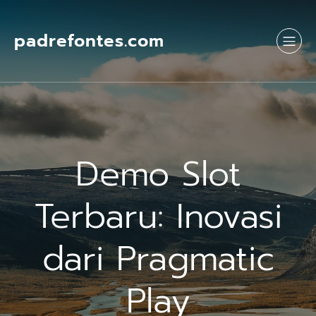
Skip
to
content
padrefontes.com
Demo Slot
Terbaru: Inovasi
dari Pragmatic
Play