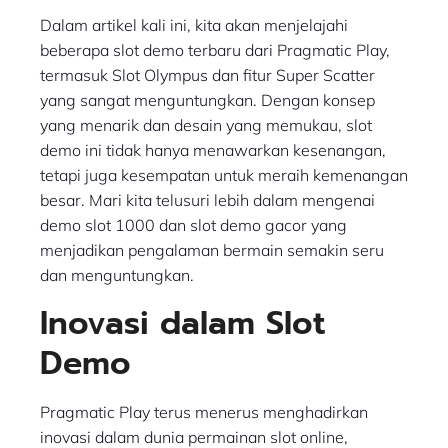
Dalam artikel kali ini, kita akan menjelajahi
beberapa slot demo terbaru dari Pragmatic Play,
termasuk Slot Olympus dan fitur Super Scatter
yang sangat menguntungkan. Dengan konsep
yang menarik dan desain yang memukau, slot
demo ini tidak hanya menawarkan kesenangan,
tetapi juga kesempatan untuk meraih kemenangan
besar. Mari kita telusuri lebih dalam mengenai
demo slot 1000 dan slot demo gacor yang
menjadikan pengalaman bermain semakin seru
dan menguntungkan.
Inovasi dalam Slot
Demo
Pragmatic Play terus menerus menghadirkan
inovasi dalam dunia permainan slot online,