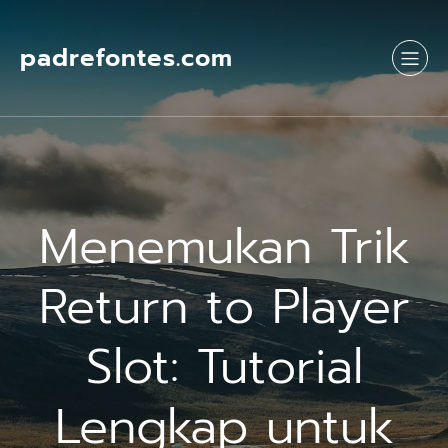
Skip
to
content
padrefontes.com
Menemukan Trik
Return to Player
Slot: Tutorial
Lengkap untuk