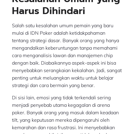
Harus Dihindari
Salah satu kesalahan umum pemain yang baru
mulai di IDN Poker adalah ketidakpahaman
tentang strategi dasar. Banyak orang yang hanya
mengandalkan keberuntungan tanpa memahami
cara menganalisis lawan dan manajemen chip
dengan baik. Diabaikannya aspek-aspek ini bisa
menyebabkan serangkaian kekalahan. Jadi, sangat
penting untuk meluangkan waktu untuk belajar
strategi dan cara bermain yang benar.
Di sisi lain, emosi yang tidak terkendali sering
menjadi penyebab utama kegagalan di arena
poker. Banyak orang yang masuk dalam keadaan
tilt, yang keputusan mereka dipengaruhi oleh
kemarahan dan rasa frustrasi. Ini menyebabkan