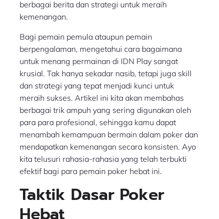
berbagai berita dan strategi untuk meraih
kemenangan.
Bagi pemain pemula ataupun pemain
berpengalaman, mengetahui cara bagaimana
untuk menang permainan di IDN Play sangat
krusial. Tak hanya sekadar nasib, tetapi juga skill
dan strategi yang tepat menjadi kunci untuk
meraih sukses. Artikel ini kita akan membahas
berbagai trik ampuh yang sering digunakan oleh
para para profesional, sehingga kamu dapat
menambah kemampuan bermain dalam poker dan
mendapatkan kemenangan secara konsisten. Ayo
kita telusuri rahasia-rahasia yang telah terbukti
efektif bagi para pemain poker hebat ini.
Taktik Dasar Poker
Hebat