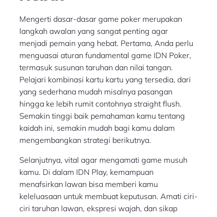
Mengerti dasar-dasar game poker merupakan
langkah awalan yang sangat penting agar
menjadi pemain yang hebat. Pertama, Anda perlu
menguasai aturan fundamental game IDN Poker,
termasuk susunan taruhan dan nilai tangan.
Pelajari kombinasi kartu kartu yang tersedia, dari
yang sederhana mudah misalnya pasangan
hingga ke lebih rumit contohnya straight flush.
Semakin tinggi baik pemahaman kamu tentang
kaidah ini, semakin mudah bagi kamu dalam
mengembangkan strategi berikutnya.
Selanjutnya, vital agar mengamati game musuh
kamu. Di dalam IDN Play, kemampuan
menafsirkan lawan bisa memberi kamu
keleluasaan untuk membuat keputusan. Amati ciri-
ciri taruhan lawan, ekspresi wajah, dan sikap