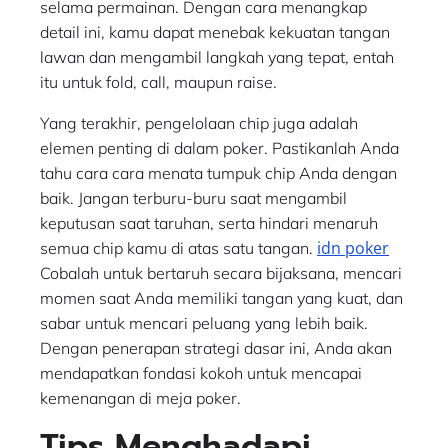
selama permainan. Dengan cara menangkap
detail ini, kamu dapat menebak kekuatan tangan
lawan dan mengambil langkah yang tepat, entah
itu untuk fold, call, maupun raise.
Yang terakhir, pengelolaan chip juga adalah
elemen penting di dalam poker. Pastikanlah Anda
tahu cara cara menata tumpuk chip Anda dengan
baik. Jangan terburu-buru saat mengambil
keputusan saat taruhan, serta hindari menaruh
idn poker
semua chip kamu di atas satu tangan.
Cobalah untuk bertaruh secara bijaksana, mencari
momen saat Anda memiliki tangan yang kuat, dan
sabar untuk mencari peluang yang lebih baik.
Dengan penerapan strategi dasar ini, Anda akan
mendapatkan fondasi kokoh untuk mencapai
kemenangan di meja poker.
Tips Menghadapi