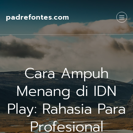
Skip
to
content
padrefontes.com
Cara Ampuh
Menang di IDN
Play: Rahasia Para
Profesional