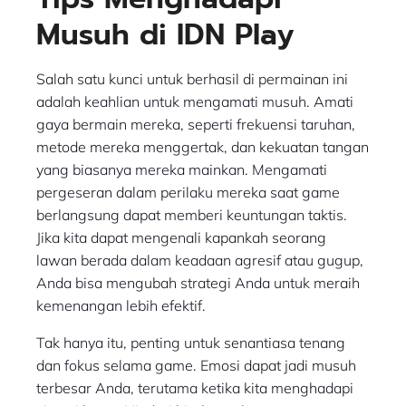
Musuh di IDN Play
Salah satu kunci untuk berhasil di permainan ini
adalah keahlian untuk mengamati musuh. Amati
gaya bermain mereka, seperti frekuensi taruhan,
metode mereka menggertak, dan kekuatan tangan
yang biasanya mereka mainkan. Mengamati
pergeseran dalam perilaku mereka saat game
berlangsung dapat memberi keuntungan taktis.
Jika kita dapat mengenali kapankah seorang
lawan berada dalam keadaan agresif atau gugup,
Anda bisa mengubah strategi Anda untuk meraih
kemenangan lebih efektif.
Tak hanya itu, penting untuk senantiasa tenang
dan fokus selama game. Emosi dapat jadi musuh
terbesar Anda, terutama ketika kita menghadapi