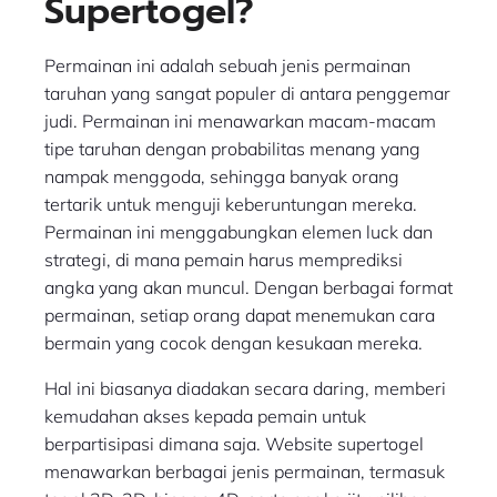
Supertogel?
Permainan ini adalah sebuah jenis permainan
taruhan yang sangat populer di antara penggemar
judi. Permainan ini menawarkan macam-macam
tipe taruhan dengan probabilitas menang yang
nampak menggoda, sehingga banyak orang
tertarik untuk menguji keberuntungan mereka.
Permainan ini menggabungkan elemen luck dan
strategi, di mana pemain harus memprediksi
angka yang akan muncul. Dengan berbagai format
permainan, setiap orang dapat menemukan cara
bermain yang cocok dengan kesukaan mereka.
Hal ini biasanya diadakan secara daring, memberi
kemudahan akses kepada pemain untuk
berpartisipasi dimana saja. Website supertogel
menawarkan berbagai jenis permainan, termasuk