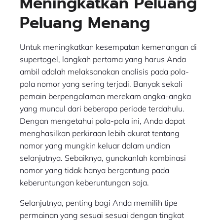
Meningkatkan Peluang
Peluang Menang
Untuk meningkatkan kesempatan kemenangan di
supertogel, langkah pertama yang harus Anda
ambil adalah melaksanakan analisis pada pola-
pola nomor yang sering terjadi. Banyak sekali
pemain berpengalaman merekam angka-angka
yang muncul dari beberapa periode terdahulu.
Dengan mengetahui pola-pola ini, Anda dapat
menghasilkan perkiraan lebih akurat tentang
nomor yang mungkin keluar dalam undian
selanjutnya. Sebaiknya, gunakanlah kombinasi
nomor yang tidak hanya bergantung pada
keberuntungan keberuntungan saja.
Selanjutnya, penting bagi Anda memilih tipe
permainan yang sesuai sesuai dengan tingkat