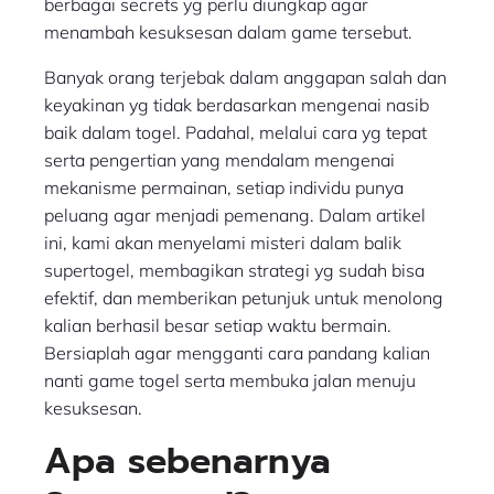
berbagai secrets yg perlu diungkap agar
menambah kesuksesan dalam game tersebut.
Banyak orang terjebak dalam anggapan salah dan
keyakinan yg tidak berdasarkan mengenai nasib
baik dalam togel. Padahal, melalui cara yg tepat
serta pengertian yang mendalam mengenai
mekanisme permainan, setiap individu punya
peluang agar menjadi pemenang. Dalam artikel
ini, kami akan menyelami misteri dalam balik
supertogel, membagikan strategi yg sudah bisa
efektif, dan memberikan petunjuk untuk menolong
kalian berhasil besar setiap waktu bermain.
Bersiaplah agar mengganti cara pandang kalian
nanti game togel serta membuka jalan menuju
kesuksesan.
Apa sebenarnya