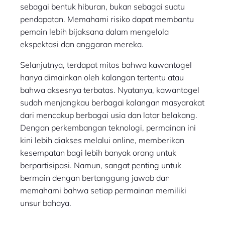
sebagai bentuk hiburan, bukan sebagai suatu
pendapatan. Memahami risiko dapat membantu
pemain lebih bijaksana dalam mengelola
ekspektasi dan anggaran mereka.
Selanjutnya, terdapat mitos bahwa kawantogel
hanya dimainkan oleh kalangan tertentu atau
bahwa aksesnya terbatas. Nyatanya, kawantogel
sudah menjangkau berbagai kalangan masyarakat
dari mencakup berbagai usia dan latar belakang.
Dengan perkembangan teknologi, permainan ini
kini lebih diakses melalui online, memberikan
kesempatan bagi lebih banyak orang untuk
berpartisipasi. Namun, sangat penting untuk
bermain dengan bertanggung jawab dan
memahami bahwa setiap permainan memiliki
unsur bahaya.