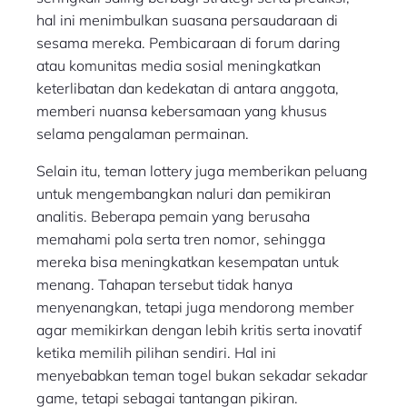
hal ini menimbulkan suasana persaudaraan di
sesama mereka. Pembicaraan di forum daring
atau komunitas media sosial meningkatkan
keterlibatan dan kedekatan di antara anggota,
memberi nuansa kebersamaan yang khusus
selama pengalaman permainan.
Selain itu, teman lottery juga memberikan peluang
untuk mengembangkan naluri dan pemikiran
analitis. Beberapa pemain yang berusaha
memahami pola serta tren nomor, sehingga
mereka bisa meningkatkan kesempatan untuk
menang. Tahapan tersebut tidak hanya
menyenangkan, tetapi juga mendorong member
agar memikirkan dengan lebih kritis serta inovatif
ketika memilih pilihan sendiri. Hal ini
menyebabkan teman togel bukan sekadar sekadar
game, tetapi sebagai tantangan pikiran.