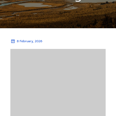
8 February, 2026