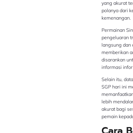
yang akurat t
polanya dari 
kemenangan.
Permainan Sin
pengeluaran t
langsung dan d
memberikan ara
disarankan un
informasi info
Selain itu, da
SGP hari ini 
memanfaatkan 
lebih mendala
akurat bagi s
pemain kepad
Cara B