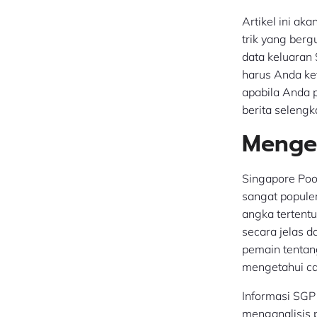
Artikel ini a
trik yang ber
data keluaran
harus Anda ke
apabila Anda p
berita selengk
Menger
Singapore Poo
sangat popule
angka tertent
secara jelas 
pemain tentan
mengetahui ca
Informasi SGP 
menganalisis 