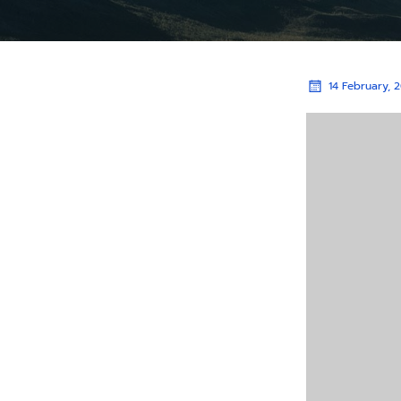
14 February, 