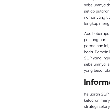
sebelumnya da
setiap putaran
nomor yang ti
lengkap menge
Ada beberapa 
peluang parti
permainan ini
beda. Pemain 
SGP yang ingi
sebelumnya, s
yang besar aka
Inform
Keluaran SGP t
keluaran menj
strategi sela