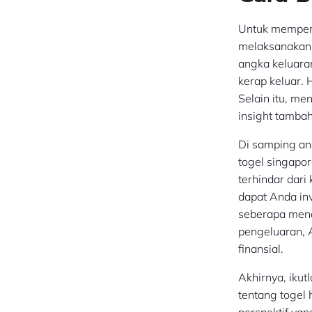
Untuk memperb
melaksanakan 
angka keluara
kerap keluar. 
Selain itu, m
insight tamba
Di samping an
togel singapo
terhindar dar
dapat Anda inv
seberapa mena
pengeluaran, 
finansial.
Akhirnya, ikut
tentang togel