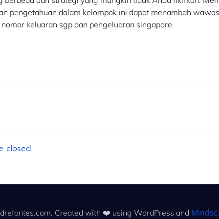
ng berbeda dan strategi yang mungkin tidak Anda fikirkan. M
an pengetahuan dalam kelompok ini dapat menambah wawas
n nomor keluaran sgp dan pengeluaran singapore.
e closed
Mindsc
drefontes.com. Created with ❤️ using WordPress and