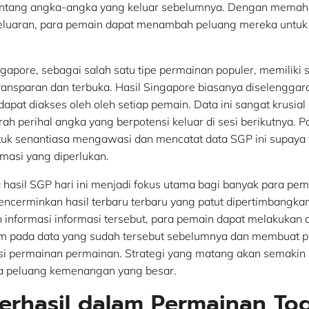
entang angka-angka yang keluar sebelumnya. Dengan memah
keluaran, para pemain dapat menambah peluang mereka untu
gapore, sebagai salah satu tipe permainan populer, memiliki 
ransparan dan terbuka. Hasil Singapore biasanya diselengga
apat diakses oleh oleh setiap pemain. Data ini sangat krusial
h perihal angka yang berpotensi keluar di sesi berikutnya. 
tuk senantiasa mengawasi dan mencatat data SGP ini supaya 
rmasi yang diperlukan.
ta hasil SGP hari ini menjadi fokus utama bagi banyak para pem
mencerminkan hasil terbaru terbaru yang patut dipertimbangk
informasi informasi tersebut, para pemain dapat melakukan a
m pada data yang sudah tersebut sebelumnya dan membuat p
esi permainan permainan. Strategi yang matang akan semaki
a peluang kemenangan yang besar.
erhasil dalam Permainan To