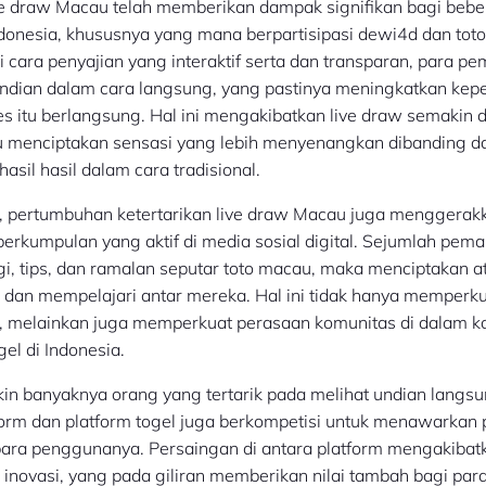
ive draw Macau telah memberikan dampak signifikan bagi bebe
Indonesia, khususnya yang mana berpartisipasi dewi4d dan to
 cara penyajian yang interaktif serta dan transparan, para pe
 undian dalam cara langsung, yang pastinya meningkatkan kep
s itu berlangsung. Hal ini mengakibatkan live draw semakin 
menciptakan sensasi yang lebih menyenangkan dibanding da
il hasil dalam cara tradisional.
u, pertumbuhan ketertarikan live draw Macau juga menggerak
erkumpulan yang aktif di media sosial digital. Sejumlah pema
gi, tips, dan ramalan seputar toto macau, maka menciptakan a
dan mempelajari antar mereka. Hal ini tidak hanya memperkua
, melainkan juga memperkuat perasaan komunitas di dalam k
el di Indonesia.
n banyaknya orang yang tertarik pada melihat undian langs
orm dan platform togel juga berkompetisi untuk menawarka
 para penggunanya. Persaingan di antara platform mengakibat
inovasi, yang pada giliran memberikan nilai tambah bagi par