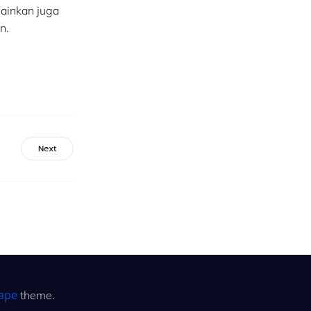
lainkan juga
n.
Next
ape
theme.