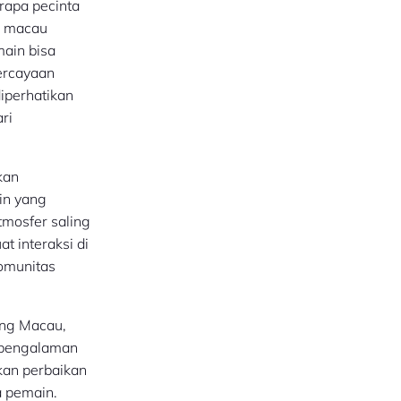
rapa pecinta
to macau
main bisa
ercayaan
diperhatikan
ri
kan
in yang
tmosfer saling
t interaksi di
omunitas
ung Macau,
n pengalaman
kan perbaikan
a pemain.