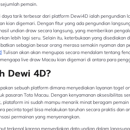
sejumlah pemain.
i daya tarik terbesar dari platform Dewi4D ialah pengundian 
an kian digemari. Dengan fitur yang ada pengundian langsu
 hasil undian draw secara langsung, yang memberikan penga
kan lebih lagi seru. Selain itu, keterbukaan yang disediakan
batkan sebagian besar orang merasa semakin nyaman dan p
d
Tulisan akan akan mengupas secara mendalam tentang fe
mengapa live draw Macau kian digemari di antara para penggi
ih Dewi 4D?
akan sebuah platform dimana menyediakan layanan togel on
uk pasaran Toto Macau. Dengan kenyamanan aksesibilitas ser
k, plataform ini sudah mampu menarik minat beragam pemain di
para pecinta togel bisa melakukan taruhan secara praktis dan 
nsasi permainan yang menyenangkan.
ebut terkenal karena menyediakan data undian dalam langsun