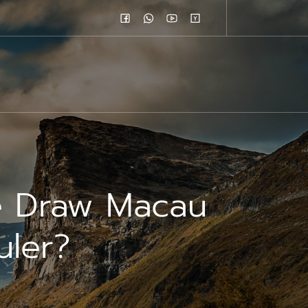
e Draw Macau
uler?