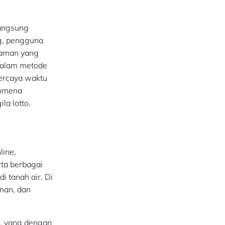
langsung
ng, pengguna
laman yang
 dalam metode
ercaya waktu
nomena
la lotto.
line,
ta berbagai
 tanah air. Di
aman, dan
g, yang dengan