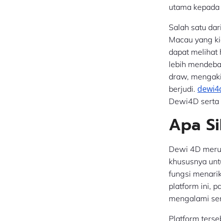
utama kepada 
Salah satu dar
Macau yang ki
dapat melihat
lebih mendebar
draw, mengaki
dewi4
berjudi.
Dewi4D serta 
Apa S
Dewi 4D merup
khususnya unt
fungsi menari
platform ini, 
mengalami se
Platform ters