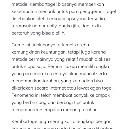
metode. Kembartogel biasanya memberikan
kesempatan menarik untuk para penggemar togel
disebabkan oleh berbagai opsi yang tersedia,
termasuk nomor daily, angka jitu, dan taktik
bertaruh yang bisa dipilih.
Game ini tidak hanya terkenal karena
kemungkinan keuntungan, tetapi juga karena
metode bermainnya yang relatif mudah diakses
untuk siapa saja. Pemain cukup memilih angka
yang para mereka percaya akan muncul serta
menempatkan taruhan, yang kemudian bisa
dikerjakan secara internet atau lewat agen togel.
Fenomena ini telah membuat banyak kelompok
yang berbincang dan berbagi tips untuk
menambah kesempatan menang taruhan.
Kembartogel juga sering kali dilengkapi dengan
berbagai jenis promo serta bonus yang diberikan