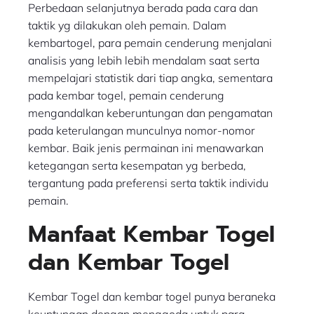
Perbedaan selanjutnya berada pada cara dan
taktik yg dilakukan oleh pemain. Dalam
kembartogel, para pemain cenderung menjalani
analisis yang lebih lebih mendalam saat serta
mempelajari statistik dari tiap angka, sementara
pada kembar togel, pemain cenderung
mengandalkan keberuntungan dan pengamatan
pada keterulangan munculnya nomor-nomor
kembar. Baik jenis permainan ini menawarkan
ketegangan serta kesempatan yg berbeda,
tergantung pada preferensi serta taktik individu
pemain.
Manfaat Kembar Togel
dan Kembar Togel
Kembar Togel dan kembar togel punya beraneka