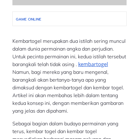
GAME ONLINE
Kembartogel merupakan dua istilah sering muncul
dalam dunia permainan angka dan perjudian.
Untuk pecinta permainan ini, kedua istilah tersebut
kembartogel
barangkali telah tidak asing .
Namun, bagi mereka yang baru mengenal,
barangkali akan bertanya-tanya apa yang
dimaksud dengan kembartogel dan kembar togel.
Artikel ini akan membahas lebih dalam tentang
kedua konsep ini, dengan memberikan gambaran
yang jelas dan dipahami.
Sebagai bagian dalam budaya permainan yang
terus, kembar togel dan kembar togel