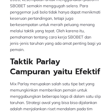
SBOBET semakin menggugah selera. Para
penggemar judi bola tidak hanya dapat menikmati
keseruan pertandingan, tetapi juga
berkesempatan untuk meraih peluang menang
melalui taktik yang tepat. Oleh karena itu,
pemahaman tentang cara kerja SBOBET dan
jenis-jenis taruhan yang ada amat penting bagi ya
pemain.
Taktik Parlay
Campuran yaitu Efektif
Mix Parlay merupakan salah satu tipe bet yang
memungkinkan memberikan pemain untuk
menggabungkan beberapa laga di dalam satu slip
taruhan. Strategi awal yang bisa bisa dijalankan
adalah menjalankan riset mendalam pada tim