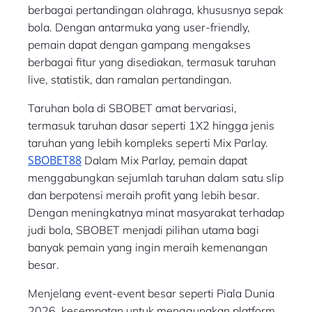
berbagai pertandingan olahraga, khususnya sepak
bola. Dengan antarmuka yang user-friendly,
pemain dapat dengan gampang mengakses
berbagai fitur yang disediakan, termasuk taruhan
live, statistik, dan ramalan pertandingan.
Taruhan bola di SBOBET amat bervariasi,
termasuk taruhan dasar seperti 1X2 hingga jenis
taruhan yang lebih kompleks seperti Mix Parlay.
SBOBET88
Dalam Mix Parlay, pemain dapat
menggabungkan sejumlah taruhan dalam satu slip
dan berpotensi meraih profit yang lebih besar.
Dengan meningkatnya minat masyarakat terhadap
judi bola, SBOBET menjadi pilihan utama bagi
banyak pemain yang ingin meraih kemenangan
besar.
Menjelang event-event besar seperti Piala Dunia
2026, kesempatan untuk menggunakan platform