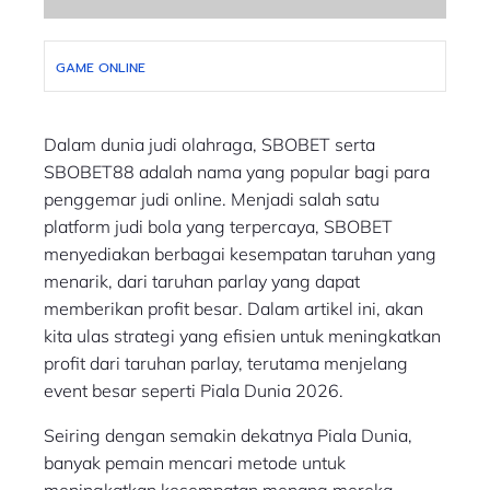
GAME ONLINE
Dalam dunia judi olahraga, SBOBET serta
SBOBET88 adalah nama yang popular bagi para
penggemar judi online. Menjadi salah satu
platform judi bola yang terpercaya, SBOBET
menyediakan berbagai kesempatan taruhan yang
menarik, dari taruhan parlay yang dapat
memberikan profit besar. Dalam artikel ini, akan
kita ulas strategi yang efisien untuk meningkatkan
profit dari taruhan parlay, terutama menjelang
event besar seperti Piala Dunia 2026.
Seiring dengan semakin dekatnya Piala Dunia,
banyak pemain mencari metode untuk