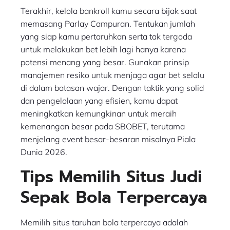
Terakhir, kelola bankroll kamu secara bijak saat
memasang Parlay Campuran. Tentukan jumlah
yang siap kamu pertaruhkan serta tak tergoda
untuk melakukan bet lebih lagi hanya karena
potensi menang yang besar. Gunakan prinsip
manajemen resiko untuk menjaga agar bet selalu
di dalam batasan wajar. Dengan taktik yang solid
dan pengelolaan yang efisien, kamu dapat
meningkatkan kemungkinan untuk meraih
kemenangan besar pada SBOBET, terutama
menjelang event besar-besaran misalnya Piala
Dunia 2026.
Tips Memilih Situs Judi
Sepak Bola Terpercaya
Memilih situs taruhan bola terpercaya adalah