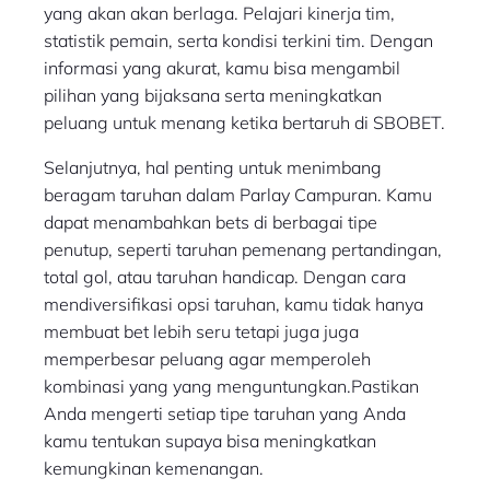
yang akan akan berlaga. Pelajari kinerja tim,
statistik pemain, serta kondisi terkini tim. Dengan
informasi yang akurat, kamu bisa mengambil
pilihan yang bijaksana serta meningkatkan
peluang untuk menang ketika bertaruh di SBOBET.
Selanjutnya, hal penting untuk menimbang
beragam taruhan dalam Parlay Campuran. Kamu
dapat menambahkan bets di berbagai tipe
penutup, seperti taruhan pemenang pertandingan,
total gol, atau taruhan handicap. Dengan cara
mendiversifikasi opsi taruhan, kamu tidak hanya
membuat bet lebih seru tetapi juga juga
memperbesar peluang agar memperoleh
kombinasi yang yang menguntungkan.Pastikan
Anda mengerti setiap tipe taruhan yang Anda
kamu tentukan supaya bisa meningkatkan
kemungkinan kemenangan.