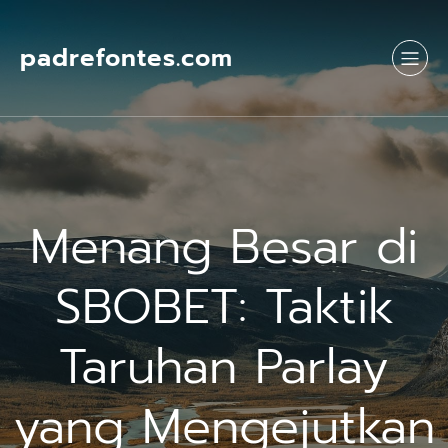
Skip
to
content
padrefontes.com
Menang Besar di
SBOBET: Taktik
Taruhan Parlay
yang Mengejutkan