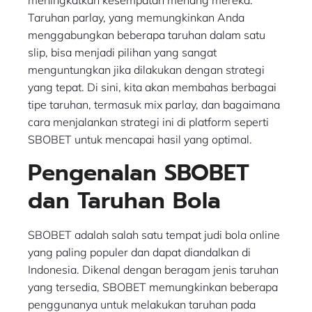
meningkatkan kesempatan menang mereka.
Taruhan parlay, yang memungkinkan Anda
menggabungkan beberapa taruhan dalam satu
slip, bisa menjadi pilihan yang sangat
menguntungkan jika dilakukan dengan strategi
yang tepat. Di sini, kita akan membahas berbagai
tipe taruhan, termasuk mix parlay, dan bagaimana
cara menjalankan strategi ini di platform seperti
SBOBET untuk mencapai hasil yang optimal.
Pengenalan SBOBET
dan Taruhan Bola
SBOBET adalah salah satu tempat judi bola online
yang paling populer dan dapat diandalkan di
Indonesia. Dikenal dengan beragam jenis taruhan
yang tersedia, SBOBET memungkinkan beberapa
penggunanya untuk melakukan taruhan pada