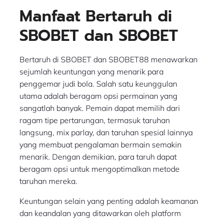
Manfaat Bertaruh di
SBOBET dan SBOBET
Bertaruh di SBOBET dan SBOBET88 menawarkan
sejumlah keuntungan yang menarik para
penggemar judi bola. Salah satu keunggulan
utama adalah beragam opsi permainan yang
sangatlah banyak. Pemain dapat memilih dari
ragam tipe pertarungan, termasuk taruhan
langsung, mix parlay, dan taruhan spesial lainnya
yang membuat pengalaman bermain semakin
menarik. Dengan demikian, para taruh dapat
beragam opsi untuk mengoptimalkan metode
taruhan mereka.
Keuntungan selain yang penting adalah keamanan
dan keandalan yang ditawarkan oleh platform