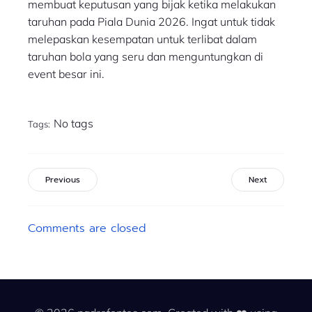
membuat keputusan yang bijak ketika melakukan
taruhan pada Piala Dunia 2026. Ingat untuk tidak
melepaskan kesempatan untuk terlibat dalam
taruhan bola yang seru dan menguntungkan di
event besar ini.
No tags
Tags:
Previous
Next
Comments are closed