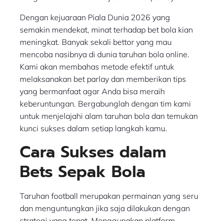
Dengan kejuaraan Piala Dunia 2026 yang
semakin mendekat, minat terhadap bet bola kian
meningkat. Banyak sekali bettor yang mau
mencoba nasibnya di dunia taruhan bola online.
Kami akan membahas metode efektif untuk
melaksanakan bet parlay dan memberikan tips
yang bermanfaat agar Anda bisa meraih
keberuntungan. Bergabunglah dengan tim kami
untuk menjelajahi alam taruhan bola dan temukan
kunci sukses dalam setiap langkah kamu.
Cara Sukses dalam
Bets Sepak Bola
Taruhan football merupakan permainan yang seru
dan menguntungkan jika saja dilakukan dengan
strategi yang tepat. Menggunakan platform