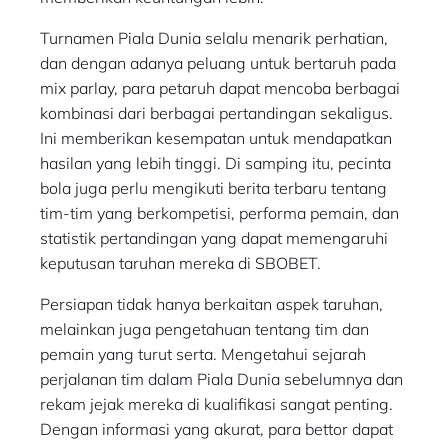
Turnamen Piala Dunia selalu menarik perhatian,
dan dengan adanya peluang untuk bertaruh pada
mix parlay, para petaruh dapat mencoba berbagai
kombinasi dari berbagai pertandingan sekaligus.
Ini memberikan kesempatan untuk mendapatkan
hasilan yang lebih tinggi. Di samping itu, pecinta
bola juga perlu mengikuti berita terbaru tentang
tim-tim yang berkompetisi, performa pemain, dan
statistik pertandingan yang dapat memengaruhi
keputusan taruhan mereka di SBOBET.
Persiapan tidak hanya berkaitan aspek taruhan,
melainkan juga pengetahuan tentang tim dan
pemain yang turut serta. Mengetahui sejarah
perjalanan tim dalam Piala Dunia sebelumnya dan
rekam jejak mereka di kualifikasi sangat penting.
Dengan informasi yang akurat, para bettor dapat