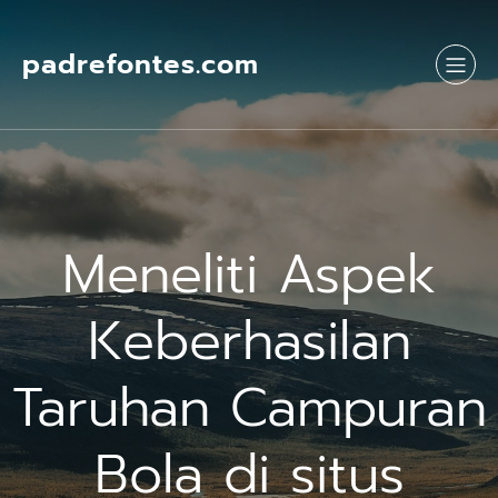
Skip
to
content
padrefontes.com
Meneliti Aspek
Keberhasilan
Taruhan Campuran
Bola di situs