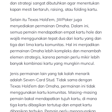
dan strategi sangat dibutuhkan agar menentukan
kapan mesti bertaruh, raising, atau folding kartu.
Selain itu Texas Hold’em, JWPoker juga
menyediakan permainan Omaha. Dalam ini,
semua pemain mendapatkan empat kartu hole dan
wajib menggunakan tepat dua dari kartu yang dan
tiga dari lima kartu komunitas. Hal ini menjadikan
permainan Omaha lebih kompleks dan menambah
elemen strategis, karena pemain perlu mikir lebih
banyak kombinasi kartu yang mungkin muncul.
Jenis permainan lain yang tak kalah menarik
adalah Seven-Card Stud. Tidak sama dengan
Texas Hold’em dan Omaha, permainan ini tidak
menggunakan kartu komunitas. Masing-masing
pemain bakal mendapatkan tujuh kartu, di mana
tiga kartu dibagikan tertutup dan empat kartu
dibagikan terbuka. Pemain perlu menggunakan