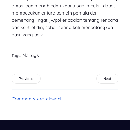
emosi dan menghindari keputusan impulsif dapat
membedakan antara pemain pemula dan
pemenang. Ingat, jwpoker adalah tentang rencana
dan kontrol diri; sabar sering kali mendatangkan
hasil yang baik.
No tags
Tags:
Previous
Next
Comments are closed