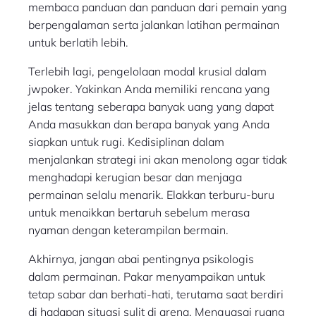
membaca panduan dan panduan dari pemain yang
berpengalaman serta jalankan latihan permainan
untuk berlatih lebih.
Terlebih lagi, pengelolaan modal krusial dalam
jwpoker. Yakinkan Anda memiliki rencana yang
jelas tentang seberapa banyak uang yang dapat
Anda masukkan dan berapa banyak yang Anda
siapkan untuk rugi. Kedisiplinan dalam
menjalankan strategi ini akan menolong agar tidak
menghadapi kerugian besar dan menjaga
permainan selalu menarik. Elakkan terburu-buru
untuk menaikkan bertaruh sebelum merasa
nyaman dengan keterampilan bermain.
Akhirnya, jangan abai pentingnya psikologis
dalam permainan. Pakar menyampaikan untuk
tetap sabar dan berhati-hati, terutama saat berdiri
di hadapan situasi sulit di arena. Menguasai ruang