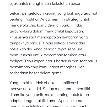
bijak untuk menghindari kekalahan besar.
Selain, pengelolaan keping yang baik juga teramat
penting. Pastikan Anda memiliki strategi untuk
mengelola chip kamu dengan baik. Hindari
terburu-buru dalam mengambil keputusan,
khususnya saat mendapatkan lembaran yang
tampaknya bagus. Tinjau setiap lembar dan
posisikan diri Anda dengan tepat sebelum
memutuskan untuk menambah taruhan atau
melipat. Tahu kapan harus bertaruh dan saat harus
menyimpan chip kamu dapat menghasilkan
perbedaan besar dalam game.
Yang terakhir, tidak abaikan signifikansi
menyesuaikan diri. Setiap meja game memiliki
dinamika yang unik, maka penting untuk tetap
adaptif dengan taktik kamu. Apabila kamu
merasakan taktik awal kamu tidak berfungsi