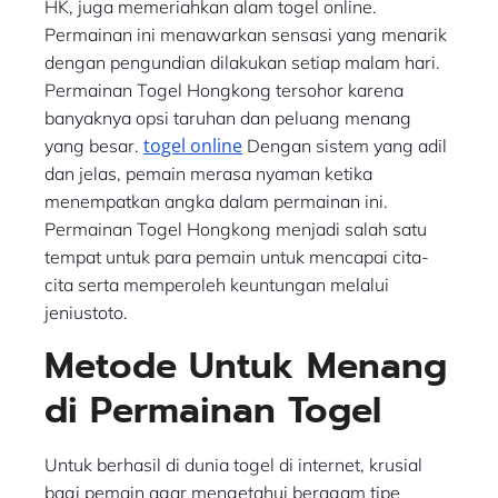
HK, juga memeriahkan alam togel online.
Permainan ini menawarkan sensasi yang menarik
dengan pengundian dilakukan setiap malam hari.
Permainan Togel Hongkong tersohor karena
banyaknya opsi taruhan dan peluang menang
togel online
yang besar.
Dengan sistem yang adil
dan jelas, pemain merasa nyaman ketika
menempatkan angka dalam permainan ini.
Permainan Togel Hongkong menjadi salah satu
tempat untuk para pemain untuk mencapai cita-
cita serta memperoleh keuntungan melalui
jeniustoto.
Metode Untuk Menang
di Permainan Togel
Untuk berhasil di dunia togel di internet, krusial
bagi pemain agar mengetahui beragam tipe