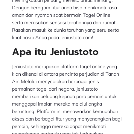
meningkatkan peluang mereka untuk menang.
Dengan beragam fitur anda bisa menikmati rasa
aman dan nyaman saat bermain Togel Online,
serta merasakan sensasi taruhannya dari rumah.
Rasakan masuk ke dunia taruhan yang seru serta
lihat nasib Anda pada Jeniustoto.com!
Apa itu Jeniustoto
Jeniustoto merupakan platform togel online yang
kian dikenal di antara pencinta perjudian di Tanah
Air. Melalui menyediakan berbagai jenis
permainan togel dari negara, Jeniustoto
memberikan peluang kepada para pemain untuk
menggapai impian mereka melalui angka
beruntung. Platform ini menawarkan kemudahan
akses dan berbagai fitur yang menyenangkan bagi
pemain, sehingga mereka dapat menikmati
pengalaman bertaruh yang tak terlupakan.