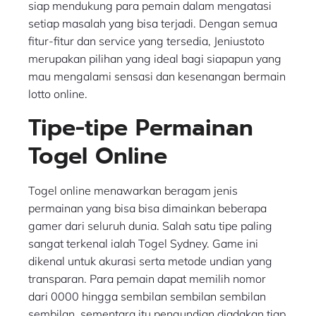
siap mendukung para pemain dalam mengatasi
setiap masalah yang bisa terjadi. Dengan semua
fitur-fitur dan service yang tersedia, Jeniustoto
merupakan pilihan yang ideal bagi siapapun yang
mau mengalami sensasi dan kesenangan bermain
lotto online.
Tipe-tipe Permainan
Togel Online
Togel online menawarkan beragam jenis
permainan yang bisa bisa dimainkan beberapa
gamer dari seluruh dunia. Salah satu tipe paling
sangat terkenal ialah Togel Sydney. Game ini
dikenal untuk akurasi serta metode undian yang
transparan. Para pemain dapat memilih nomor
dari 0000 hingga sembilan sembilan sembilan
sembilan, sementara itu pengundian diadakan tiap