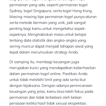
permainan yang ada, seperti permainan togel
Sydney, togel Singapura, serta togel Hong Kong.
Masing-masing tipe permainan togel punya aturan
serta metode bermain yang unik, jadi sangat
penting bagi kamu untuk mengetahui aspek-
aspeknya. Menghabiskan masa untuk belajar
tentang data statistik dan angka-angka yang
sering muncul dapat menjadi tahapan awal yang
tepat dalam merumuskan strategi Anda.
Di samping itu, membagi keuangan juga
merupakan kunci yang mendapatkan keberhasilan
dalam permainan togel online. Pastikan Anda
untuk tidak melebihi limit yang ada serta ikut
dengan bijaksana. Dengan adanya perencanaan
keuangan yang jelas, kamu bisa lebih fokus pada
permainan dan tidak terbebani oleh beban
perasaan ketika hasil tidak sesuai ekspektasi.