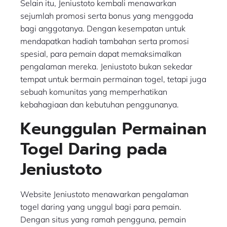
Selain itu, Jeniustoto kembali menawarkan
sejumlah promosi serta bonus yang menggoda
bagi anggotanya. Dengan kesempatan untuk
mendapatkan hadiah tambahan serta promosi
spesial, para pemain dapat memaksimalkan
pengalaman mereka. Jeniustoto bukan sekedar
tempat untuk bermain permainan togel, tetapi juga
sebuah komunitas yang memperhatikan
kebahagiaan dan kebutuhan penggunanya.
Keunggulan Permainan
Togel Daring pada
Jeniustoto
Website Jeniustoto menawarkan pengalaman
togel daring yang unggul bagi para pemain.
Dengan situs yang ramah pengguna, pemain