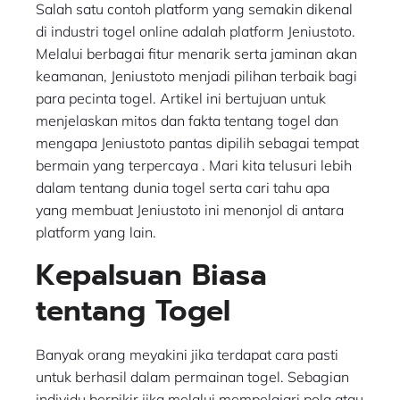
Salah satu contoh platform yang semakin dikenal
di industri togel online adalah platform Jeniustoto.
Melalui berbagai fitur menarik serta jaminan akan
keamanan, Jeniustoto menjadi pilihan terbaik bagi
para pecinta togel. Artikel ini bertujuan untuk
menjelaskan mitos dan fakta tentang togel dan
mengapa Jeniustoto pantas dipilih sebagai tempat
bermain yang terpercaya . Mari kita telusuri lebih
dalam tentang dunia togel serta cari tahu apa
yang membuat Jeniustoto ini menonjol di antara
platform yang lain.
Kepalsuan Biasa
tentang Togel
Banyak orang meyakini jika terdapat cara pasti
untuk berhasil dalam permainan togel. Sebagian
individu berpikir jika melalui mempelajari pola atau