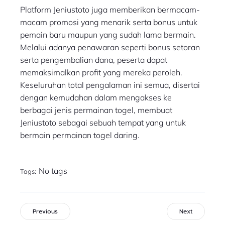
Platform Jeniustoto juga memberikan bermacam-
macam promosi yang menarik serta bonus untuk
pemain baru maupun yang sudah lama bermain.
Melalui adanya penawaran seperti bonus setoran
serta pengembalian dana, peserta dapat
memaksimalkan profit yang mereka peroleh.
Keseluruhan total pengalaman ini semua, disertai
dengan kemudahan dalam mengakses ke
berbagai jenis permainan togel, membuat
Jeniustoto sebagai sebuah tempat yang untuk
bermain permainan togel daring.
No tags
Tags:
Previous
Next