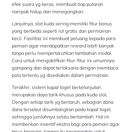
efek suara yg keras, membuat tiap putaran
nampak hidup dan menegangkan.
Lanjutnya, slot kuda sering memiliki fitur bonus
yang berbeda seperti rol gratis dan permainan
kecil. Fasilitas ini membuat peluang kepada para
pemain agar mendapatkan reward lebih banyak
tanpa perlu mempertaruhkan tambahan modal.
Cara untuk mengaktifkan fitur-fitur ini umumnya
gampang dan dapat terlaksana dengan membaca
pola tertentu yg disediakan dalam permainan.
Terakhir, sistem kapal togel berkelanjutan
merupakan daya tarik khusus pada kuda slot.
Dengan setiap tarik yg bertaruh, sebagian dana
dana tersebut disumbangkan pada kapal togel,
sehingga jumlahnya selalu bertambah. Hal ini
memberikan insentif ekstra bagi para pemain agar
terus bermain, karena itu kesempatan untuk