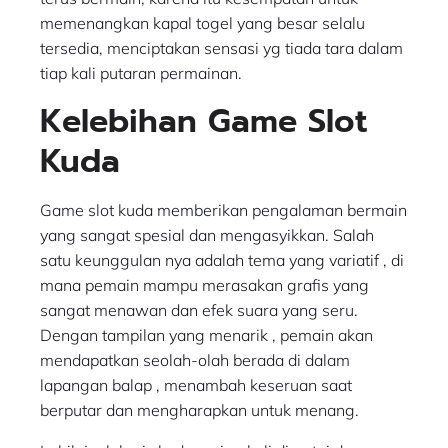
memenangkan kapal togel yang besar selalu
tersedia, menciptakan sensasi yg tiada tara dalam
tiap kali putaran permainan.
Kelebihan Game Slot
Kuda
Game slot kuda memberikan pengalaman bermain
yang sangat spesial dan mengasyikkan. Salah
satu keunggulan nya adalah tema yang variatif , di
mana pemain mampu merasakan grafis yang
sangat menawan dan efek suara yang seru.
Dengan tampilan yang menarik , pemain akan
mendapatkan seolah-olah berada di dalam
lapangan balap , menambah keseruan saat
berputar dan mengharapkan untuk menang.