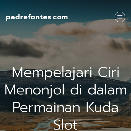
Skip
to
content
padrefontes.com
Mempelajari Ciri
Menonjol di dalam
Permainan Kuda
Slot