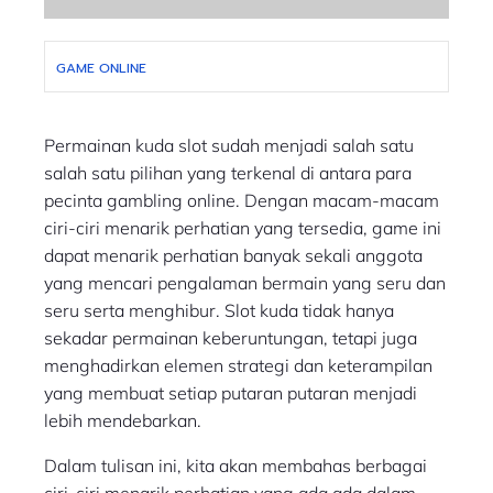
GAME ONLINE
Permainan kuda slot sudah menjadi salah satu
salah satu pilihan yang terkenal di antara para
pecinta gambling online. Dengan macam-macam
ciri-ciri menarik perhatian yang tersedia, game ini
dapat menarik perhatian banyak sekali anggota
yang mencari pengalaman bermain yang seru dan
seru serta menghibur. Slot kuda tidak hanya
sekadar permainan keberuntungan, tetapi juga
menghadirkan elemen strategi dan keterampilan
yang membuat setiap putaran putaran menjadi
lebih mendebarkan.
Dalam tulisan ini, kita akan membahas berbagai