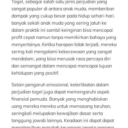
Togel, sebagai salah satu jenis perjudian yang
sangat populer di antara anak muda, memberikan
dampak yang cukup besar pada hidup sehari-hari.
banyak sekali anak muda yang sering jatuh ke
dalam praktik ini sambil keinginan bisa mencapai
profit cepat namun tanpa memikirkan bahaya yang
menyertainya. Ketika harapan tidak terjadi, mereka
sering kali mengalami kekecewaan yang sangat
mendalam, yang bisa merusak rasa percaya diri
dan semangat dalam mencapai mencapai tujuan
kehidupan yang positif.
Selain pengaruh emosional, keterlibatan dalam
perjudian togel juga dapat memengaruhi aspek
finansial pemuda. Banyak yang menghabiskan
uang mereka mereka untuk memasang taruhan,
seringkali melupakan kewajiban dasar serta
tanggung jawab lainnya. Keadaan ini dapat dapat
menghasilkan masalah keuangan jangka panjang,