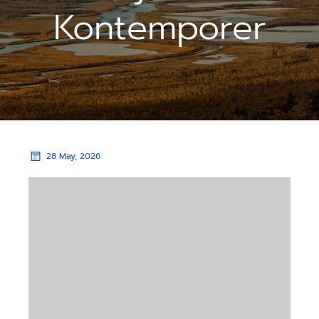
Kontemporer
28 May, 2026