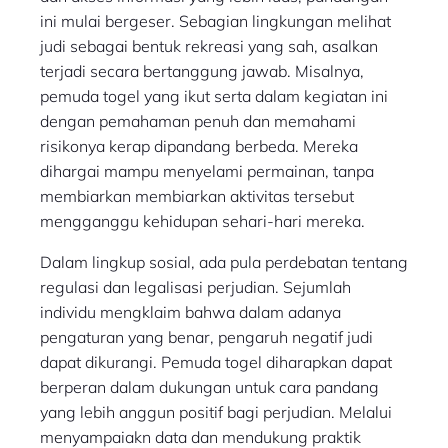
ini mulai bergeser. Sebagian lingkungan melihat
judi sebagai bentuk rekreasi yang sah, asalkan
terjadi secara bertanggung jawab. Misalnya,
pemuda togel yang ikut serta dalam kegiatan ini
dengan pemahaman penuh dan memahami
risikonya kerap dipandang berbeda. Mereka
dihargai mampu menyelami permainan, tanpa
membiarkan membiarkan aktivitas tersebut
mengganggu kehidupan sehari-hari mereka.
Dalam lingkup sosial, ada pula perdebatan tentang
regulasi dan legalisasi perjudian. Sejumlah
individu mengklaim bahwa dalam adanya
pengaturan yang benar, pengaruh negatif judi
dapat dikurangi. Pemuda togel diharapkan dapat
berperan dalam dukungan untuk cara pandang
yang lebih anggun positif bagi perjudian. Melalui
menyampaiakn data dan mendukung praktik