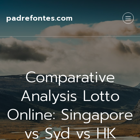
Skip
to
content
padrefontes.com
Comparative
Analysis Lotto
Online: Singapore
vs Syd vs HK