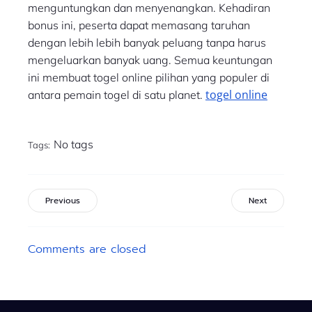
menguntungkan dan menyenangkan. Kehadiran
bonus ini, peserta dapat memasang taruhan
dengan lebih lebih banyak peluang tanpa harus
mengeluarkan banyak uang. Semua keuntungan
ini membuat togel online pilihan yang populer di
togel online
antara pemain togel di satu planet.
No tags
Tags:
Previous
Next
Comments are closed