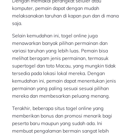
Dengan memakai perangkat seluler atau
komputer, pemain dapat dengan mudah
melaksanakan taruhan di kapan pun dan di mana
saja.
Selain kemudahan ini, togel online juga
menawarkan banyak pilihan permainan dan
variasi taruhan yang lebih luas. Pemain bisa
melihat beragam jenis permainan, termasuk
supertogel dan toto Macau, yang mungkin tidak
tersedia pada lokasi lokal mereka. Dengan
kemudahan ini, pemain dapat menentukan jenis
permainan yang paling sesuai sesuai pilihan
mereka dan membesarkan peluang menang.
Terakhir, beberapa situs togel online yang
memberikan bonus dan promosi menarik bagi
peserta baru maupun yang sudah ada. Ini
membuat pengalaman bermain sangat lebih