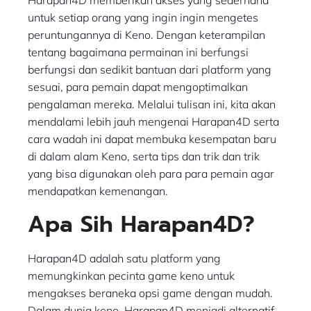
Harapan4D memberikan akses yang sederhana
untuk setiap orang yang ingin ingin mengetes
peruntungannya di Keno. Dengan keterampilan
tentang bagaimana permainan ini berfungsi
berfungsi dan sedikit bantuan dari platform yang
sesuai, para pemain dapat mengoptimalkan
pengalaman mereka. Melalui tulisan ini, kita akan
mendalami lebih jauh mengenai Harapan4D serta
cara wadah ini dapat membuka kesempatan baru
di dalam alam Keno, serta tips dan trik dan trik
yang bisa digunakan oleh para para pemain agar
mendapatkan kemenangan.
Apa Sih Harapan4D?
Harapan4D adalah satu platform yang
memungkinkan pecinta game keno untuk
mengakses beraneka opsi game dengan mudah.
Dalam dunia keno, Harapan4D menjadi alternatif