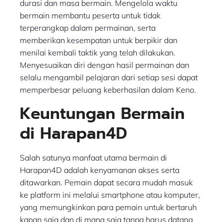
durasi dan masa bermain. Mengelola waktu
bermain membantu peserta untuk tidak
terperangkap dalam permainan, serta
memberikan kesempatan untuk berpikir dan
menilai kembali taktik yang telah dilakukan.
Menyesuaikan diri dengan hasil permainan dan
selalu mengambil pelajaran dari setiap sesi dapat
memperbesar peluang keberhasilan dalam Keno.
Keuntungan Bermain
di Harapan4D
Salah satunya manfaat utama bermain di
Harapan4D adalah kenyamanan akses serta
ditawarkan. Pemain dapat secara mudah masuk
ke platform ini melalui smartphone atau komputer,
yang memungkinkan para pemain untuk bertaruh
kapan saja dan di mana saja tanpa harus datang