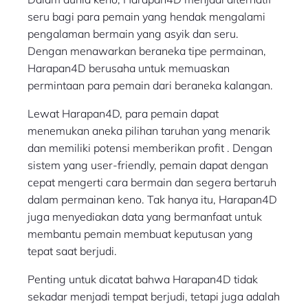
seru bagi para pemain yang hendak mengalami
pengalaman bermain yang asyik dan seru.
Dengan menawarkan beraneka tipe permainan,
Harapan4D berusaha untuk memuaskan
permintaan para pemain dari beraneka kalangan.
Lewat Harapan4D, para pemain dapat
menemukan aneka pilihan taruhan yang menarik
dan memiliki potensi memberikan profit . Dengan
sistem yang user-friendly, pemain dapat dengan
cepat mengerti cara bermain dan segera bertaruh
dalam permainan keno. Tak hanya itu, Harapan4D
juga menyediakan data yang bermanfaat untuk
membantu pemain membuat keputusan yang
tepat saat berjudi.
Penting untuk dicatat bahwa Harapan4D tidak
sekadar menjadi tempat berjudi, tetapi juga adalah