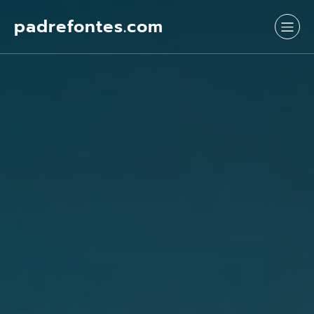
Skip
to
padrefontes.com
content