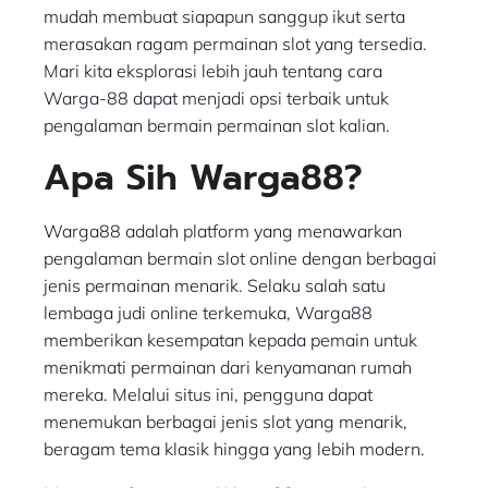
mudah membuat siapapun sanggup ikut serta
merasakan ragam permainan slot yang tersedia.
Mari kita eksplorasi lebih jauh tentang cara
Warga-88 dapat menjadi opsi terbaik untuk
pengalaman bermain permainan slot kalian.
Apa Sih Warga88?
Warga88 adalah platform yang menawarkan
pengalaman bermain slot online dengan berbagai
jenis permainan menarik. Selaku salah satu
lembaga judi online terkemuka, Warga88
memberikan kesempatan kepada pemain untuk
menikmati permainan dari kenyamanan rumah
mereka. Melalui situs ini, pengguna dapat
menemukan berbagai jenis slot yang menarik,
beragam tema klasik hingga yang lebih modern.