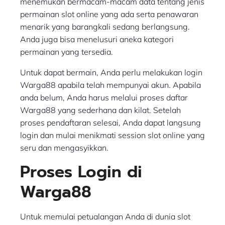
menemukan bermacam-macam data tentang jenis
permainan slot online yang ada serta penawaran
menarik yang barangkali sedang berlangsung.
Anda juga bisa menelusuri aneka kategori
permainan yang tersedia.
Untuk dapat bermain, Anda perlu melakukan login
Warga88 apabila telah mempunyai akun. Apabila
anda belum, Anda harus melalui proses daftar
Warga88 yang sederhana dan kilat. Setelah
proses pendaftaran selesai, Anda dapat langsung
login dan mulai menikmati session slot online yang
seru dan mengasyikkan.
Proses Login di
Warga88
Untuk memulai petualangan Anda di dunia slot