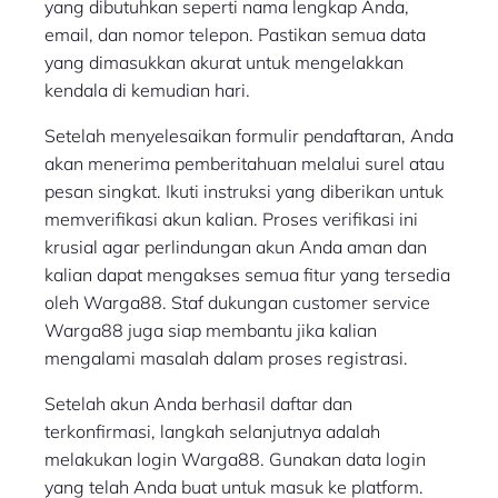
yang dibutuhkan seperti nama lengkap Anda,
email, dan nomor telepon. Pastikan semua data
yang dimasukkan akurat untuk mengelakkan
kendala di kemudian hari.
Setelah menyelesaikan formulir pendaftaran, Anda
akan menerima pemberitahuan melalui surel atau
pesan singkat. Ikuti instruksi yang diberikan untuk
memverifikasi akun kalian. Proses verifikasi ini
krusial agar perlindungan akun Anda aman dan
kalian dapat mengakses semua fitur yang tersedia
oleh Warga88. Staf dukungan customer service
Warga88 juga siap membantu jika kalian
mengalami masalah dalam proses registrasi.
Setelah akun Anda berhasil daftar dan
terkonfirmasi, langkah selanjutnya adalah
melakukan login Warga88. Gunakan data login
yang telah Anda buat untuk masuk ke platform.