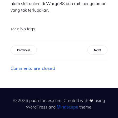
alam slot online di Warga88 dan raih pengalaman
yang tak terlupakan.
No tags
Tags:
Previous
Next
Comments are closed
© 2026 padrefontes.com. Created with ❤️ using
Mindscape
WordPress and
theme.