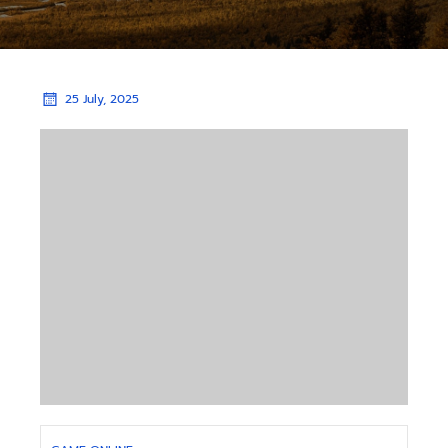
25 July, 2025