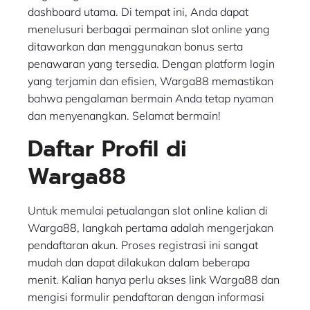
dashboard utama. Di tempat ini, Anda dapat
menelusuri berbagai permainan slot online yang
ditawarkan dan menggunakan bonus serta
penawaran yang tersedia. Dengan platform login
yang terjamin dan efisien, Warga88 memastikan
bahwa pengalaman bermain Anda tetap nyaman
dan menyenangkan. Selamat bermain!
Daftar Profil di
Warga88
Untuk memulai petualangan slot online kalian di
Warga88, langkah pertama adalah mengerjakan
pendaftaran akun. Proses registrasi ini sangat
mudah dan dapat dilakukan dalam beberapa
menit. Kalian hanya perlu akses link Warga88 dan
mengisi formulir pendaftaran dengan informasi