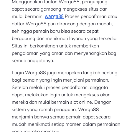
Menggunakan tautan Warga88, pengunjung
dapat secara gampang mengakses situs dan
warga88
mulai bermain.
Proses pendaftaran atau
daftar Warga88 pun dirancang dengan mudah,
sehingga pemain baru bisa secara cepat
bergabung dan menikmati layanan yang tersedia.
Situs ini berkomitmen untuk memberikan
pengalaman yang aman dan menyenangkan bagi
semua anggotanya.
Login Warga88 juga merupakan langkah penting
bagi pemain yang ingin menjalani permainan.
Setelah melalui proses pendaftaran, anggota
dapat melakukan login untuk mengakses akun
mereka dan mulai bermain slot online. Dengan
sistem yang ramah pengguna, Warga88
menjamin bahwa semua pemain dapat secara
mudah menikmati setiap momen dalam permainan
yang mereka mainkan.