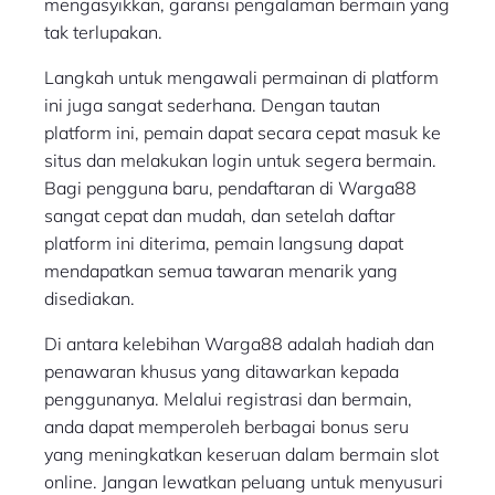
mengasyikkan, garansi pengalaman bermain yang
tak terlupakan.
Langkah untuk mengawali permainan di platform
ini juga sangat sederhana. Dengan tautan
platform ini, pemain dapat secara cepat masuk ke
situs dan melakukan login untuk segera bermain.
Bagi pengguna baru, pendaftaran di Warga88
sangat cepat dan mudah, dan setelah daftar
platform ini diterima, pemain langsung dapat
mendapatkan semua tawaran menarik yang
disediakan.
Di antara kelebihan Warga88 adalah hadiah dan
penawaran khusus yang ditawarkan kepada
penggunanya. Melalui registrasi dan bermain,
anda dapat memperoleh berbagai bonus seru
yang meningkatkan keseruan dalam bermain slot
online. Jangan lewatkan peluang untuk menyusuri