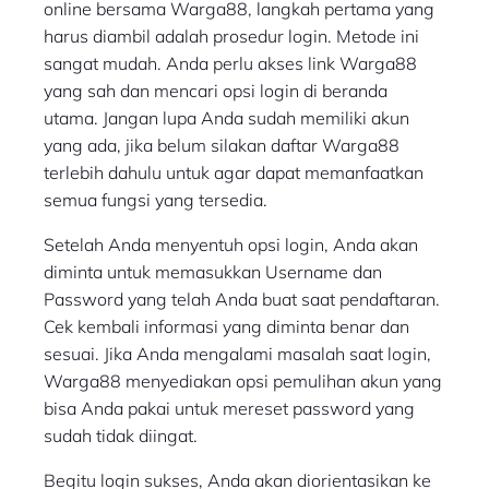
online bersama Warga88, langkah pertama yang
harus diambil adalah prosedur login. Metode ini
sangat mudah. Anda perlu akses link Warga88
yang sah dan mencari opsi login di beranda
utama. Jangan lupa Anda sudah memiliki akun
yang ada, jika belum silakan daftar Warga88
terlebih dahulu untuk agar dapat memanfaatkan
semua fungsi yang tersedia.
Setelah Anda menyentuh opsi login, Anda akan
diminta untuk memasukkan Username dan
Password yang telah Anda buat saat pendaftaran.
Cek kembali informasi yang diminta benar dan
sesuai. Jika Anda mengalami masalah saat login,
Warga88 menyediakan opsi pemulihan akun yang
bisa Anda pakai untuk mereset password yang
sudah tidak diingat.
Begitu login sukses, Anda akan diorientasikan ke