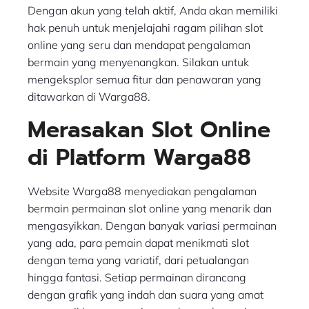
Dengan akun yang telah aktif, Anda akan memiliki
hak penuh untuk menjelajahi ragam pilihan slot
online yang seru dan mendapat pengalaman
bermain yang menyenangkan. Silakan untuk
mengeksplor semua fitur dan penawaran yang
ditawarkan di Warga88.
Merasakan Slot Online
di Platform Warga88
Website Warga88 menyediakan pengalaman
bermain permainan slot online yang menarik dan
mengasyikkan. Dengan banyak variasi permainan
yang ada, para pemain dapat menikmati slot
dengan tema yang variatif, dari petualangan
hingga fantasi. Setiap permainan dirancang
dengan grafik yang indah dan suara yang amat