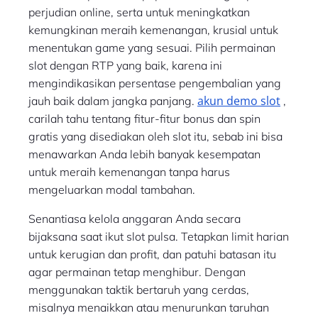
perjudian online, serta untuk meningkatkan
kemungkinan meraih kemenangan, krusial untuk
menentukan game yang sesuai. Pilih permainan
slot dengan RTP yang baik, karena ini
mengindikasikan persentase pengembalian yang
akun demo slot
jauh baik dalam jangka panjang.
,
carilah tahu tentang fitur-fitur bonus dan spin
gratis yang disediakan oleh slot itu, sebab ini bisa
menawarkan Anda lebih banyak kesempatan
untuk meraih kemenangan tanpa harus
mengeluarkan modal tambahan.
Senantiasa kelola anggaran Anda secara
bijaksana saat ikut slot pulsa. Tetapkan limit harian
untuk kerugian dan profit, dan patuhi batasan itu
agar permainan tetap menghibur. Dengan
menggunakan taktik bertaruh yang cerdas,
misalnya menaikkan atau menurunkan taruhan