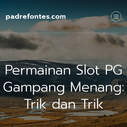
Skip
to
content
padrefontes.com
Permainan Slot PG
Gampang Menang:
Trik dan Trik