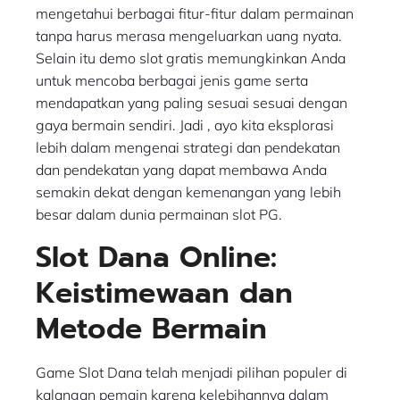
mengetahui berbagai fitur-fitur dalam permainan
tanpa harus merasa mengeluarkan uang nyata.
Selain itu demo slot gratis memungkinkan Anda
untuk mencoba berbagai jenis game serta
mendapatkan yang paling sesuai sesuai dengan
gaya bermain sendiri. Jadi , ayo kita eksplorasi
lebih dalam mengenai strategi dan pendekatan
dan pendekatan yang dapat membawa Anda
semakin dekat dengan kemenangan yang lebih
besar dalam dunia permainan slot PG.
Slot Dana Online:
Keistimewaan dan
Metode Bermain
Game Slot Dana telah menjadi pilihan populer di
kalangan pemain karena kelebihannya dalam