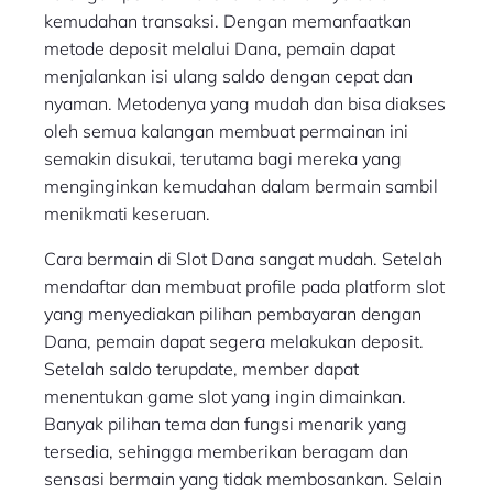
kemudahan transaksi. Dengan memanfaatkan
metode deposit melalui Dana, pemain dapat
menjalankan isi ulang saldo dengan cepat dan
nyaman. Metodenya yang mudah dan bisa diakses
oleh semua kalangan membuat permainan ini
semakin disukai, terutama bagi mereka yang
menginginkan kemudahan dalam bermain sambil
menikmati keseruan.
Cara bermain di Slot Dana sangat mudah. Setelah
mendaftar dan membuat profile pada platform slot
yang menyediakan pilihan pembayaran dengan
Dana, pemain dapat segera melakukan deposit.
Setelah saldo terupdate, member dapat
menentukan game slot yang ingin dimainkan.
Banyak pilihan tema dan fungsi menarik yang
tersedia, sehingga memberikan beragam dan
sensasi bermain yang tidak membosankan. Selain