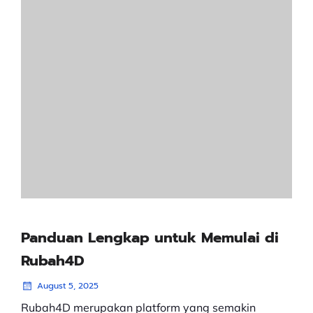
Panduan Lengkap untuk Memulai di
Rubah4D
August 5, 2025
Rubah4D merupakan platform yang semakin