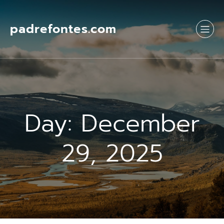
Skip
to
content
padrefontes.com
Day:
December
29, 2025