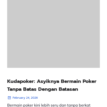
Kudapoker: Asyiknya Bermain Poker
Tanpa Batas Dengan Batasan
February 24, 2026
Bermain poker kini lebih seru dan tanpa berkat