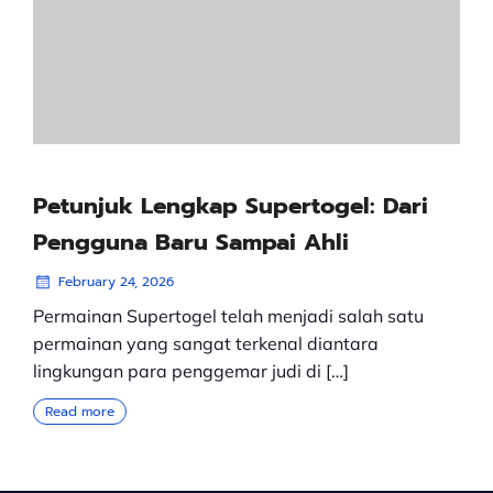
Petunjuk Lengkap Supertogel: Dari
Pengguna Baru Sampai Ahli
February 24, 2026
Permainan Supertogel telah menjadi salah satu
permainan yang sangat terkenal diantara
lingkungan para penggemar judi di […]
Read more