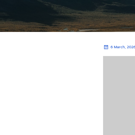
6 March, 202