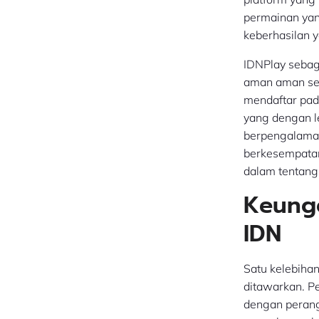
permainan ya
keberhasilan 
IDNPlay sebag
aman aman ser
mendaftar pa
yang dengan l
berpengalaman
berkesempatan
dalam tentang 
Keungg
IDN
Satu kelebiha
ditawarkan. P
dengan perang