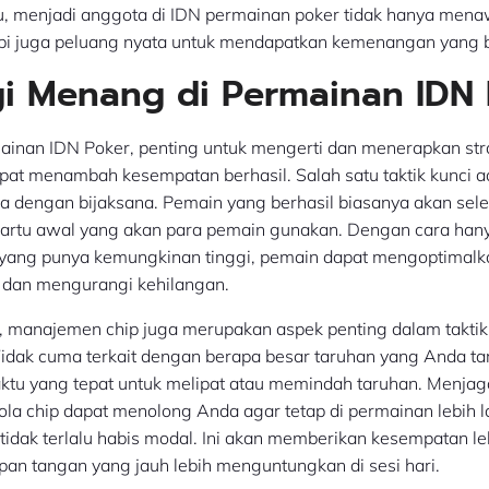
tu, menjadi anggota di IDN permainan poker tidak hanya men
api juga peluang nyata untuk mendapatkan kemenangan yang 
gi Menang di Permainan IDN
ainan IDN Poker, penting untuk mengerti dan menerapkan str
apat menambah kesempatan berhasil. Salah satu taktik kunci 
a dengan bijaksana. Pemain yang berhasil biasanya akan sele
rtu awal yang akan para pemain gunakan. Dengan cara han
yang punya kemungkinan tinggi, pemain dapat mengoptimalk
dan mengurangi kehilangan.
u, manajemen chip juga merupakan aspek penting dalam takti
Tidak cuma terkait dengan berapa besar taruhan yang Anda ta
ktu yang tepat untuk melipat atau memindah taruhan. Menjaga
la chip dapat menolong Anda agar tetap di permainan lebih 
tidak terlalu habis modal. Ini akan memberikan kesempatan le
pan tangan yang jauh lebih menguntungkan di sesi hari.