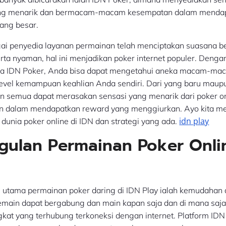
ng menarik dan bermacam-macam kesempatan dalam menda
yang besar.
ai penyedia layanan permainan telah menciptakan suasana b
ta nyaman, hal ini menjadikan poker internet populer. Denga
da IDN Poker, Anda bisa dapat mengetahui aneka macam-m
evel kemampuan keahlian Anda sendiri. Dari yang baru mau
 semua dapat merasakan sensasi yang menarik dari poker on
 dalam mendapatkan reward yang menggiurkan. Ayo kita me
idn play
dunia poker online di IDN dan strategi yang ada.
ulan Permainan Poker Onli
n utama permainan poker daring di IDN Play ialah kemudahan a
emain dapat bergabung dan main kapan saja dan di mana saj
kat yang terhubung terkoneksi dengan internet. Platform I