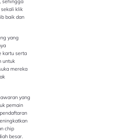
, sehingga
ekali klik
ib baik dan
ang yang
nya
 kartu serta
n untuk
suka mereka
tak
penawaran yang
tuk pemain
 pendaftaran
meningkatkan
n chip
iah besar.