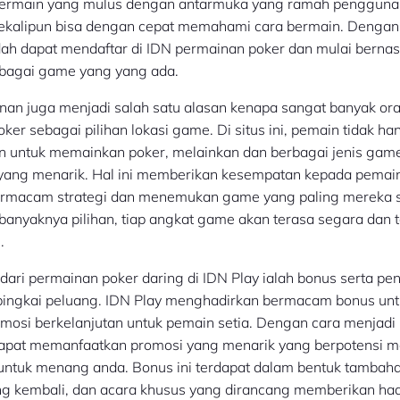
ermain yang mulus dengan antarmuka yang ramah pengguna
ekalipun bisa dengan cepat memahami cara bermain. Dengan s
dah dapat mendaftar di IDN permainan poker dan mulai bernas
bagai game yang yang ada.
inan juga menjadi salah satu alasan kenapa sangat banyak or
ker sebagai pilihan lokasi game. Di situs ini, pemain tidak ha
 untuk memainkan poker, melainkan dan berbagai jenis game
yang menarik. Hal ini memberikan kesempatan kepada pemai
bermacam strategi dan menemukan game yang paling mereka 
banyaknya pilihan, tiap angkat game akan terasa segara dan 
.
 dari permainan poker daring di IDN Play ialah bonus serta 
ingkai peluang. IDN Play menghadirkan bermacam bonus un
omosi berkelanjutan untuk pemain setia. Dengan cara menjadi
apat memanfaatkan promosi yang menarik yang berpotensi 
ntuk menang anda. Bonus ini terdapat dalam bentuk tambaha
g kembali, dan acara khusus yang dirancang memberikan had