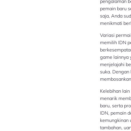
pengalaman b
pemain baru s
saja, Anda su
menikmati ber
Variasi perma
memilih IDN po
berkesempatan
game lainnya 
menjelajahi 
suka. Dengan 
membosankan
Kelebihan lain
menarik memb
baru, serta pr
IDN, pemain d
kemungkinan u
tambahan, uan