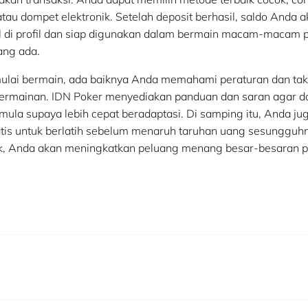
atau dompet elektronik. Setelah deposit berhasil, saldo Anda 
 di profil dan siap digunakan dalam bermain macam-macam 
ang ada.
lai bermain, ada baiknya Anda memahami peraturan dan tak
ermainan. IDN Poker menyediakan panduan dan saran agar d
la supaya lebih cepat beradaptasi. Di samping itu, Anda juga
tis untuk berlatih sebelum menaruh taruhan uang sesungguh
aik, Anda akan meningkatkan peluang menang besar-besaran p