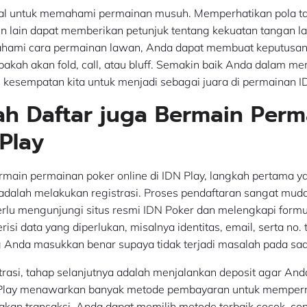
sial untuk memahami permainan musuh. Memperhatikan pola t
n lain dapat memberikan petunjuk tentang kekuatan tangan 
ami cara permainan lawan, Anda dapat membuat keputusan 
pakah akan fold, call, atau bluff. Semakin baik Anda dalam 
 kesempatan kita untuk menjadi sebagai juara di permainan I
h Daftar juga Bermain Perm
 Play
rmain permainan poker online di IDN Play, langkah pertama y
dalah melakukan registrasi. Proses pendaftaran sangat mudah
rlu mengunjungi situs resmi IDN Poker dan melengkapi formu
isi data yang diperlukan, misalnya identitas, email, serta no. 
g Anda masukkan benar supaya tidak terjadi masalah pada saa
trasi, tahap selanjutnya adalah menjalankan deposit agar And
 Play menawarkan banyak metode pembayaran untuk mempe
kan transaksi. Anda dapat memilih metode terbaik cocok, co