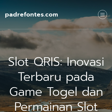
Skip
to
content
padrefontes.com
Slot QRIS: Inovasi
Terbaru pada
Game Togel dan
Permainan Slot