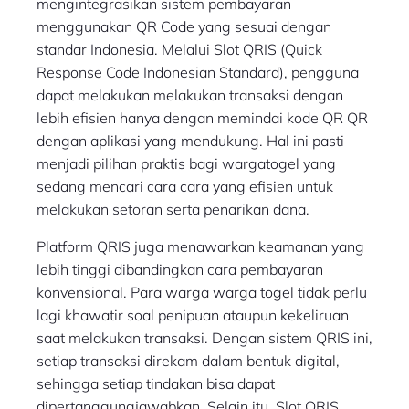
mengintegrasikan sistem pembayaran
menggunakan QR Code yang sesuai dengan
standar Indonesia. Melalui Slot QRIS (Quick
Response Code Indonesian Standard), pengguna
dapat melakukan melakukan transaksi dengan
lebih efisien hanya dengan memindai kode QR QR
dengan aplikasi yang mendukung. Hal ini pasti
menjadi pilihan praktis bagi wargatogel yang
sedang mencari cara cara yang efisien untuk
melakukan setoran serta penarikan dana.
Platform QRIS juga menawarkan keamanan yang
lebih tinggi dibandingkan cara pembayaran
konvensional. Para warga warga togel tidak perlu
lagi khawatir soal penipuan ataupun kekeliruan
saat melakukan transaksi. Dengan sistem QRIS ini,
setiap transaksi direkam dalam bentuk digital,
sehingga setiap tindakan bisa dapat
dipertanggungjawabkan. Selain itu, Slot QRIS