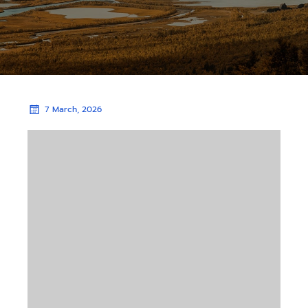
7 March, 2026