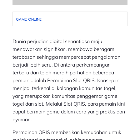
GAME ONLINE
Dunia perjudian digital senantiasa maju
menawarkan signifikan, membawa beragam
terobosan sehingga mempercepat pengalaman
berjudi lebih seru. Di antara perkembangan
terbaru dan telah meraih perhatian beberapa
pemain adalah Permainan Slot QRIS. Konsep ini
menjadi terkenal di kalangan komunitas togel,
yang merupakan komunitas penggemar game
togel dan slot. Melalui Slot QRIS, para pemain kini
dapat bermain game dalam cara yang praktis dan
nyaman.
Permainan QRIS memberikan kemudahan untuk