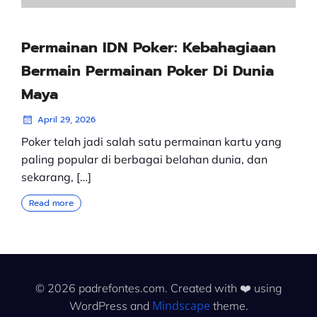
Permainan IDN Poker: Kebahagiaan
Bermain Permainan Poker Di Dunia
Maya
April 29, 2026
Poker telah jadi salah satu permainan kartu yang
paling popular di berbagai belahan dunia, dan
sekarang, […]
Read more
© 2026 padrefontes.com. Created with ❤️ using
Mindscape
WordPress and
theme.