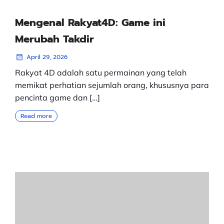
Mengenal Rakyat4D: Game ini
Merubah Takdir
April 29, 2026
Rakyat 4D adalah satu permainan yang telah
memikat perhatian sejumlah orang, khususnya para
pencinta game dan […]
Read more