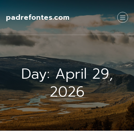
Skip
to
content
padrefontes.com
Day:
April 29,
2026