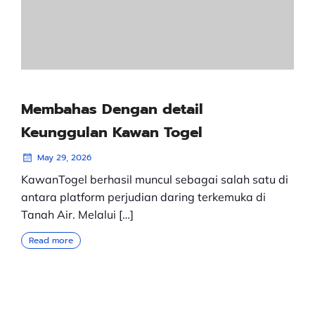
Membahas Dengan detail
Keunggulan Kawan Togel
May 29, 2026
KawanTogel berhasil muncul sebagai salah satu di
antara platform perjudian daring terkemuka di
Tanah Air. Melalui […]
Read more