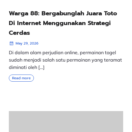
Warga 88: Bergabunglah Juara Toto
Di Internet Menggunakan Strategi
Cerdas
May 29, 2026
Di dalam alam perjudian online, permainan togel
sudah menjadi salah satu permainan yang teramat
diminati oleh […]
Read more