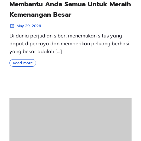
Membantu Anda Semua Untuk Meraih
Kemenangan Besar
May 29, 2026
Di dunia perjudian siber, menemukan situs yang
dapat dipercaya dan memberikan peluang berhasil
yang besar adalah […]
Read more