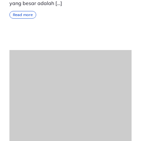
yang besar adalah […]
Read more