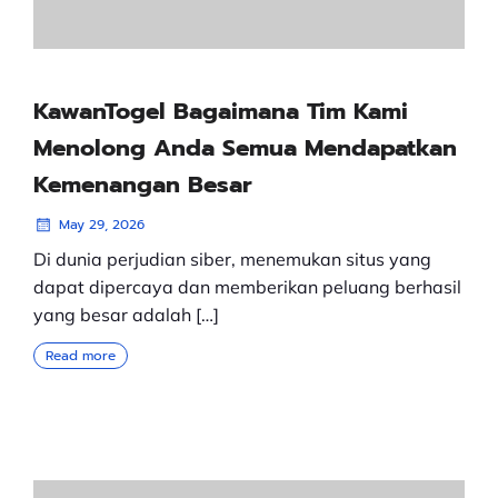
KawanTogel Bagaimana Tim Kami
Menolong Anda Semua Mendapatkan
Kemenangan Besar
May 29, 2026
Di dunia perjudian siber, menemukan situs yang
dapat dipercaya dan memberikan peluang berhasil
yang besar adalah […]
Read more