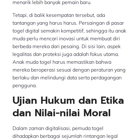
menarik lebih banyak pemain baru.
Tetapi, di balik kesempatan tersebut, ada
tantangan yang harus harus. Persaingan di pasar
togel digital semakin kompetitif, sehingga itu anak
muda perlu mencari inovasi untuk membuat diri
berbeda mereka dari pesaing. Di sisi lain, aspek
legalitas dan proteksi juga adalah fokus utama.
Anak muda togel harus memastikan bahwa
mereka beroperasi sesuai dengan peraturan yang
berlaku dan melindungi data serta perdagangan
pengguna.
Ujian Hukum dan Etika
dan Nilai-nilai Moral
Dalam zaman digitalisasi, pemuda togel
dihadapkan berbagai sejumlah rintangan legal