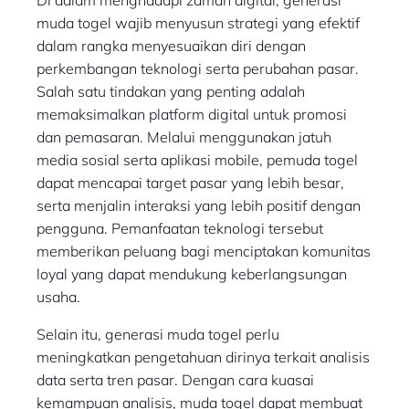
Di dalam menghadapi zaman digital, generasi
muda togel wajib menyusun strategi yang efektif
dalam rangka menyesuaikan diri dengan
perkembangan teknologi serta perubahan pasar.
Salah satu tindakan yang penting adalah
memaksimalkan platform digital untuk promosi
dan pemasaran. Melalui menggunakan jatuh
media sosial serta aplikasi mobile, pemuda togel
dapat mencapai target pasar yang lebih besar,
serta menjalin interaksi yang lebih positif dengan
pengguna. Pemanfaatan teknologi tersebut
memberikan peluang bagi menciptakan komunitas
loyal yang dapat mendukung keberlangsungan
usaha.
Selain itu, generasi muda togel perlu
meningkatkan pengetahuan dirinya terkait analisis
data serta tren pasar. Dengan cara kuasai
kemampuan analisis, muda togel dapat membuat