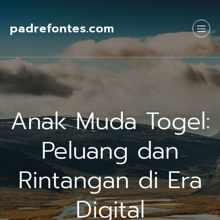
Skip
to
content
padrefontes.com
Anak Muda Togel:
Peluang dan
Rintangan di Era
Digital