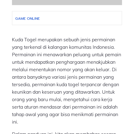
GAME ONLINE
Kuda Togel merupakan sebuah jenis permainan
yang terkenal di kalangan komunitas Indonesia.
Permainan ini menawarkan peluang untuk pemain
untuk mendapatkan penghargaan menakjubkan
melalui menentukan nomor yang akan keluar. Di
antara banyaknya variasi jenis permainan yang
tersedia, permainan kuda togel terpancar dengan
keunikan dan keseruan yang ditawarkan. Untuk
orang yang baru mulai, mengetahui cara kerja
serta aturan mendasar dari permainan ini adalah
tahap awal yang agar bisa menikmati permainan
ini.