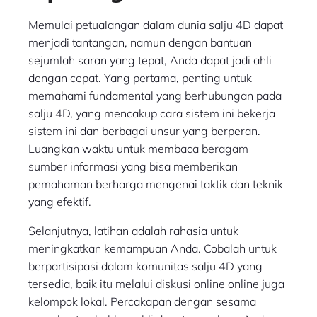
Memulai petualangan dalam dunia salju 4D dapat
menjadi tantangan, namun dengan bantuan
sejumlah saran yang tepat, Anda dapat jadi ahli
dengan cepat. Yang pertama, penting untuk
memahami fundamental yang berhubungan pada
salju 4D, yang mencakup cara sistem ini bekerja
sistem ini dan berbagai unsur yang berperan.
Luangkan waktu untuk membaca beragam
sumber informasi yang bisa memberikan
pemahaman berharga mengenai taktik dan teknik
yang efektif.
Selanjutnya, latihan adalah rahasia untuk
meningkatkan kemampuan Anda. Cobalah untuk
berpartisipasi dalam komunitas salju 4D yang
tersedia, baik itu melalui diskusi online online juga
kelompok lokal. Percakapan dengan sesama