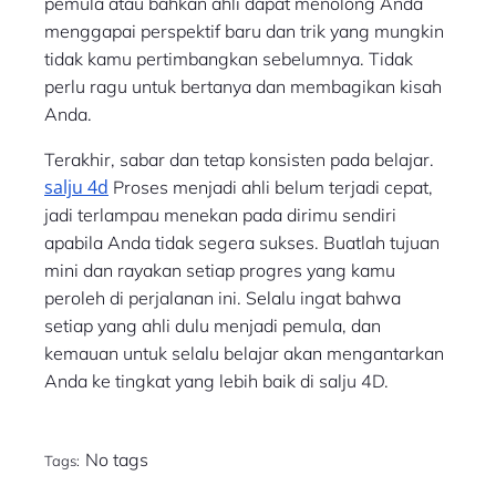
pemula atau bahkan ahli dapat menolong Anda
menggapai perspektif baru dan trik yang mungkin
tidak kamu pertimbangkan sebelumnya. Tidak
perlu ragu untuk bertanya dan membagikan kisah
Anda.
Terakhir, sabar dan tetap konsisten pada belajar.
salju 4d
Proses menjadi ahli belum terjadi cepat,
jadi terlampau menekan pada dirimu sendiri
apabila Anda tidak segera sukses. Buatlah tujuan
mini dan rayakan setiap progres yang kamu
peroleh di perjalanan ini. Selalu ingat bahwa
setiap yang ahli dulu menjadi pemula, dan
kemauan untuk selalu belajar akan mengantarkan
Anda ke tingkat yang lebih baik di salju 4D.
No tags
Tags: