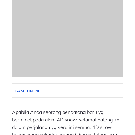
GAME ONLINE
Apabila Anda seorang pendatang baru yg
berminat pada alam 4D snow, selamat datang ke
dalam perjalanan yg seru ini semua. 4D snow
bukan cuma sekadar sarana hiburan, tetapi juga