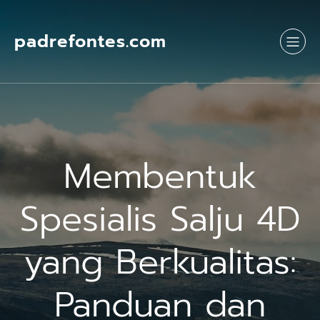
Skip
to
content
padrefontes.com
Membentuk
Spesialis Salju 4D
yang Berkualitas:
Panduan dan