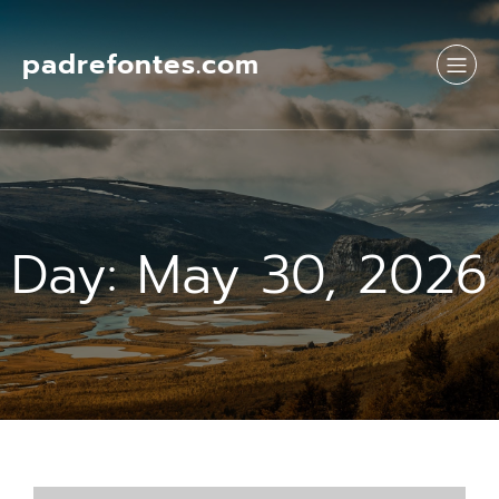
Skip
to
content
padrefontes.com
Day:
May 30, 2026