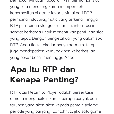
bermacam-macam bocoran RTP permainan slot
yang bisa menolong kamu memperoleh
keberhasilan di game favorit. Mulai dari RTP
permainan slot pragmatic yang terkenal hingga
RTP permainan slot gacor hari ini, informasi ini
sangat berharga untuk menentukan pemilihan slot
yang tepat. Dengan pengetahuan yang dalam soal
RTP, Anda tidak sekadar hanya bermain, tetapi
juga mendapatkan kemungkinan keberhasilan
yang besar besar menunggu Anda.
Apa Itu RTP dan
Kenapa Penting?
RTP atau Return to Player adalah persentase
dimana mengindikasikan seberapa banyak dari
taruhan yang akan akan kepada pemain selama
periode yang panjang. Contohnya, jika satu game