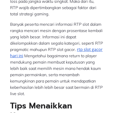
loss pada jangka waktu singkat. Maka dari itu,
RTP wajib dipertimbangkan sebagai faktor dari
total strategi gaming.
Banyak peserta mencari informasi RTP slot dalam
rangka mencari mesin dengan prosentase kembali
yang lebih besar. Informasi ini dapat
dikelompokkan dalam segala kategori, seperti RTP
rtp slot gacor
pragmatic mahupun RTP slot gacor.
hari ini
Mengetahui bagaimana return to player
mendukung pemain membuat keputusan yang
lebih baik saat memilih mesin mana hendak kaum
pemain permainkan, serta menambah
kemungkinan para pemain untuk mendapatkan
keberhasilan lebih lebih besar saat bermain di RTP
live slot.
Tips Menaikkan