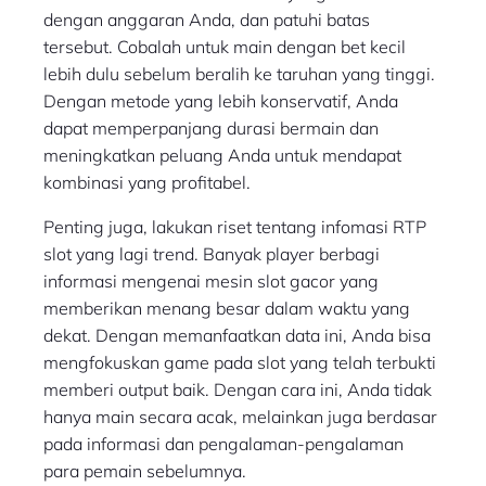
dengan anggaran Anda, dan patuhi batas
tersebut. Cobalah untuk main dengan bet kecil
lebih dulu sebelum beralih ke taruhan yang tinggi.
Dengan metode yang lebih konservatif, Anda
dapat memperpanjang durasi bermain dan
meningkatkan peluang Anda untuk mendapat
kombinasi yang profitabel.
Penting juga, lakukan riset tentang infomasi RTP
slot yang lagi trend. Banyak player berbagi
informasi mengenai mesin slot gacor yang
memberikan menang besar dalam waktu yang
dekat. Dengan memanfaatkan data ini, Anda bisa
mengfokuskan game pada slot yang telah terbukti
memberi output baik. Dengan cara ini, Anda tidak
hanya main secara acak, melainkan juga berdasar
pada informasi dan pengalaman-pengalaman
para pemain sebelumnya.