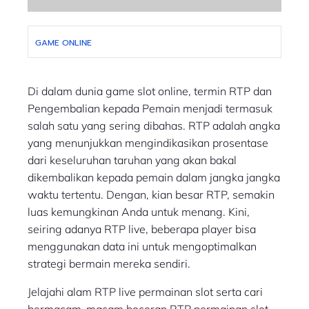
GAME ONLINE
Di dalam dunia game slot online, termin RTP dan
Pengembalian kepada Pemain menjadi termasuk
salah satu yang sering dibahas. RTP adalah angka
yang menunjukkan mengindikasikan prosentase
dari keseluruhan taruhan yang akan bakal
dikembalikan kepada pemain dalam jangka jangka
waktu tertentu. Dengan, kian besar RTP, semakin
luas kemungkinan Anda untuk menang. Kini,
seiring adanya RTP live, beberapa player bisa
menggunakan data ini untuk mengoptimalkan
strategi bermain mereka sendiri.
Jelajahi alam RTP live permainan slot serta cari