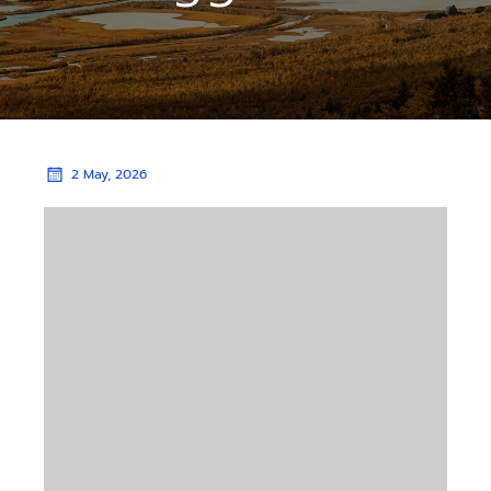
2 May, 2026