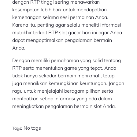
dengan RTP tinggi sering menawarkan
kesempatan lebih baik untuk mendapatkan
kemenangan selama sesi permainan Anda.
Karena itu, penting agar selalu meneliti informasi
mutakhir terkait RTP slot gacor hari ini agar Anda
dapat mengoptimalkan pengalaman bermain
Anda.
Dengan memiliki pemahaman yang solid tentang
RTP serta menentukan game yang tepat, Anda
tidak hanya sekadar bermain menikmati, tetapi
juga menaikkan kemungkinan keuntungan. Jangan
ragu untuk menjelajahi beragam pilihan serta
manfaatkan setiap informasi yang ada dalam
meningkatkan pengalaman bermain slot Anda.
No tags
Tags: