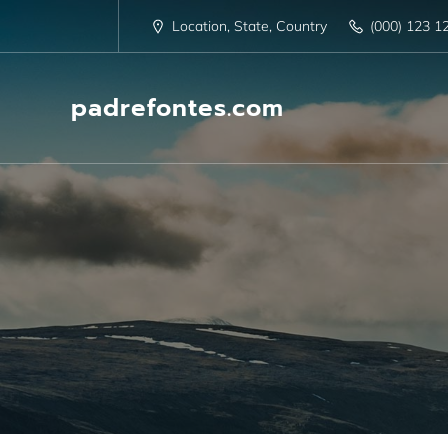
Skip
to
Location, State, Country
(000) 123 1
content
padrefontes.com