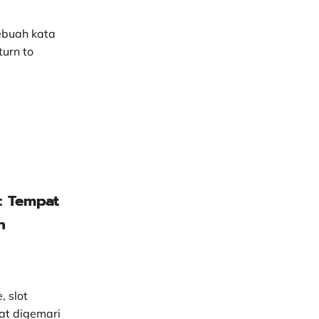
sebuah kata
turn to
: Tempat
n
, slot
at digemari