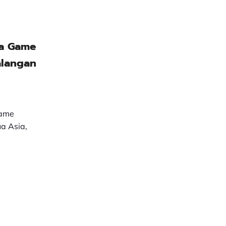
a Game
alangan
game
ua Asia,