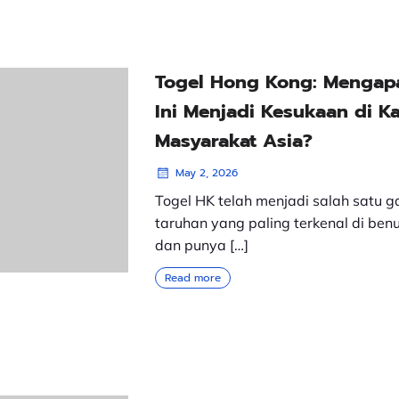
Togel Hong Kong: Mengap
Ini Menjadi Kesukaan di K
Masyarakat Asia?
May 2, 2026
Togel HK telah menjadi salah satu 
taruhan yang paling terkenal di ben
dan punya […]
Read more