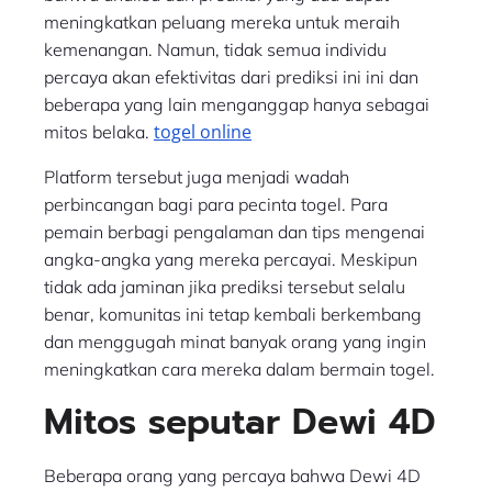
meningkatkan peluang mereka untuk meraih
kemenangan. Namun, tidak semua individu
percaya akan efektivitas dari prediksi ini ini dan
beberapa yang lain menganggap hanya sebagai
togel online
mitos belaka.
Platform tersebut juga menjadi wadah
perbincangan bagi para pecinta togel. Para
pemain berbagi pengalaman dan tips mengenai
angka-angka yang mereka percayai. Meskipun
tidak ada jaminan jika prediksi tersebut selalu
benar, komunitas ini tetap kembali berkembang
dan menggugah minat banyak orang yang ingin
meningkatkan cara mereka dalam bermain togel.
Mitos seputar Dewi 4D
Beberapa orang yang percaya bahwa Dewi 4D