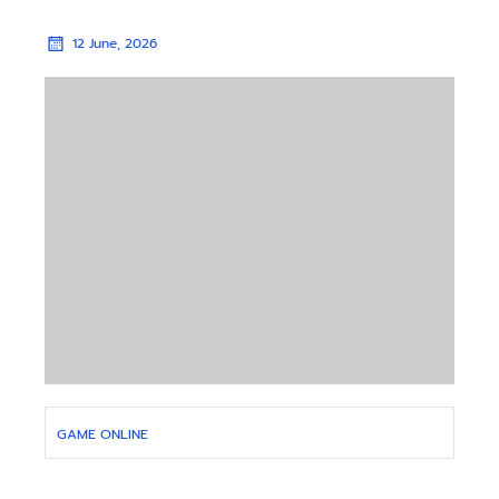
12 June, 2026
GAME ONLINE