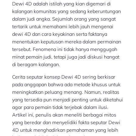
Dewi 4D adalah istilah yang kian digemari di
kalangan komunitas yang sedang keberuntungan
dalam judi angka. Sejumlah orang yang sangat
tertarik untuk memahami lebih jauh mengenai
dewi 4D dan cara keyakinan serta faktanya
menentukan keputusan mereka dalam permainan
tersebut. Fenomena ini tidak hanya menggugah
minat pemain judi, tetapi juga jadi diskusi hangat
di beragam kalangan.
Cerita seputar konsep Dewi 4D sering berkisar
pada anggapan bahwa ada metode khusus untuk
meningkatkan peluang menang. Namun, realitas
yang tersedia pun menjadi penting untuk diketahui
agar para pemain tidak terjebak dalam ilusi.
Artikel ini, penulis akan meneliti berbagai mitos
yang beredar dan menyelidiki fakta seputar Dewi
4D untuk menghadirkan pemahaman yang lebih