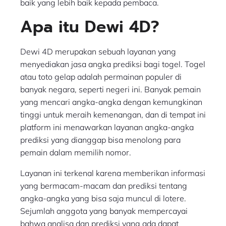
baik yang lebih baik kepada pembaca.
Apa itu Dewi 4D?
Dewi 4D merupakan sebuah layanan yang
menyediakan jasa angka prediksi bagi togel. Togel
atau toto gelap adalah permainan populer di
banyak negara, seperti negeri ini. Banyak pemain
yang mencari angka-angka dengan kemungkinan
tinggi untuk meraih kemenangan, dan di tempat ini
platform ini menawarkan layanan angka-angka
prediksi yang dianggap bisa menolong para
pemain dalam memilih nomor.
Layanan ini terkenal karena memberikan informasi
yang bermacam-macam dan prediksi tentang
angka-angka yang bisa saja muncul di lotere.
Sejumlah anggota yang banyak mempercayai
bahwa analisa dan prediksi yang ada dapat