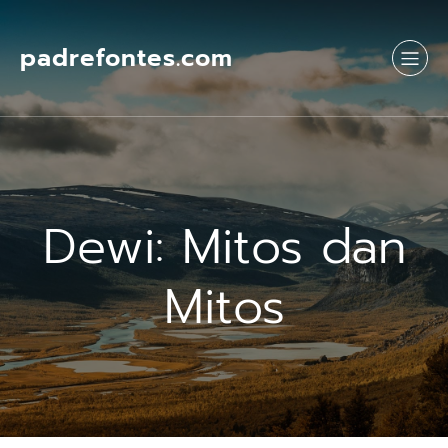
Skip
to
content
padrefontes.com
Dewi: Mitos dan
Mitos