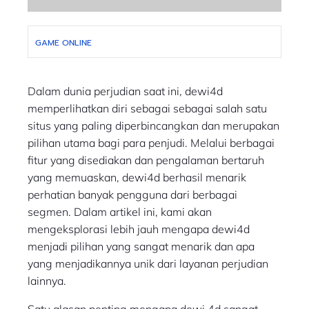
GAME ONLINE
Dalam dunia perjudian saat ini, dewi4d
memperlihatkan diri sebagai sebagai salah satu
situs yang paling diperbincangkan dan merupakan
pilihan utama bagi para penjudi. Melalui berbagai
fitur yang disediakan dan pengalaman bertaruh
yang memuaskan, dewi4d berhasil menarik
perhatian banyak pengguna dari berbagai
segmen. Dalam artikel ini, kami akan
mengeksplorasi lebih jauh mengapa dewi4d
menjadi pilihan yang sangat menarik dan apa
yang menjadikannya unik dari layanan perjudian
lainnya.