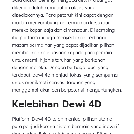
Satu alasan penting mengapa dewi 4d sangat
dikenal adalah kemudahan akses yang
disediakannya. Para petaruh kini dapat dengan
mudah menyambung ke permainan kesukaan
mereka kapan saja dan dimanapun. Di samping
itu, platform ini juga menyediakan berbagai
macam permainan yang dapat dijadikan pilihan,
memberikan keleluasaan kepada para pemain
untuk memilih jenis taruhan yang berkenan
dengan mereka. Dengan berbagai opsi yang
terdapat, dewi 4d menjadi lokasi yang sempurna
untuk menikmati sensasi taruhan yang
menggembirakan dan berpotensi menguntungkan.
Kelebihan Dewi 4D
Platform Dewi 4D telah menjadi pilihan utama
para penjudi karena sistem bermain yang inovatif
dan mudah diakses oleh semua orang. Situs ini